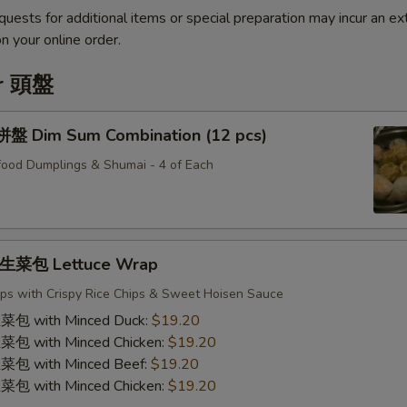
quests for additional items or special preparation may incur an ex
n your online order.
er 頭盤
Dim Sum Combination (12 pcs)
ood Dumplings & Shumai - 4 of Each
菜包 Lettuce Wrap
ps with Crispy Rice Chips & Sweet Hoisen Sauce
with Minced Duck:
$19.20
with Minced Chicken:
$19.20
with Minced Beef:
$19.20
with Minced Chicken:
$19.20