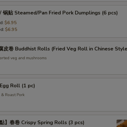
贴 Steamed/Pan Fried Pork Dumplings (6 pcs)
d:
$6.95
ed:
$6.95
Buddhist Rolls (Fried Veg Roll in Chinese Style
sorted veg and mushrooms
g Roll (1 pc)
 & Roast Pork
春卷 Crispy Spring Rolls (3 pcs)