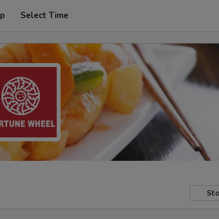
up
Select Time
Sto