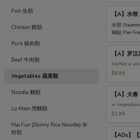
【A】
Fish 魚類
【A】水饺 / 锅
水
饺
水饺 Steame
Chicken 雞類
/
锅贴 Pan Fri
锅
Pork 豬肉類
贴
【A】
【A】罗汉腐皮卷 
Steamed/Pan
罗
Beef 牛肉類
Fried
汉
Stuffed w as
Pork
腐
$6.95
Vegetables 蔬菜類
Dumplings
皮
(6
卷
【A】
pcs)
Noodle 麵類
Buddhist
【A】大春 Eg
大
Rolls
春
w. Vegetables
Lo Mien 撈麵類
(Fried
Egg
$1.95
Veg
Roll
Roll
Mai Fun (Skinny Rice Noodle) 米
(1
【ADs】
in
粉類
pc)
【ADs】【點】
【點】
Chinese