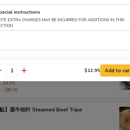
pecial instructions
OTE EXTRA CHARGES MAY BE INCURRED FOR ADDITIONS IN THIS
】蒸小排骨 Steamed Pork Rib Tips
ECTION
】珍珠糯米雞 Lotus Wrapped Sticky Rice
Add to car
$12.95
antity
eat Filling
:
$4.95
）:
$8.70
】蒸牛柏叶 Steamed Beef Tripe