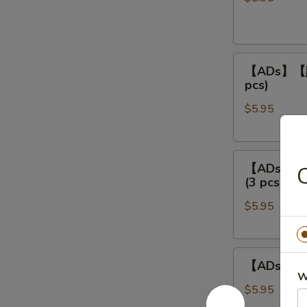
餃
Steamed
Shrimp
【ADs】
Dumpling
【ADs】【點】
【點】
(4
pcs)
蒸
pcs)
$5.95
叉
燒
包
【ADs】
Steamed
【ADs】【點
C
【點】
Roast
(3 pcs)
蒸
Pork
$5.95
鲜
Buns
竹
(3
卷
pcs)
【ADs】
Steamed
【ADs】【點
【點】
Bean
W
蒸
Curd
$5.95
鳳
Meat