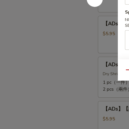
爪
Rolls
S
Steamed
(3
【ADs】
Chicken
N
pcs)
【ADs】【點
S
【點】
Feet
蒸
$5.95
小
排
骨
【ADs】
Steamed
【ADs】【點
【點】
Pork
Qu
珍
Dry Shrimp & M
Rib
珠
Tips
1 pc（一件）
糯
2 pcs（兩件
米
雞
【ADs】
Lotus
【ADs】【點
【點】
Wrapped
蒸
$5.95
Sticky
牛