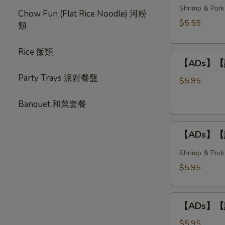
春
Shrimp & Pork
Style)
Chow Fun (Flat Rice Noodle) 河粉
卷
$5.55
類
Crispy
Spring
Rice 飯類
【ADs】
Rolls
【ADs】【點】
【點】
(3
Party Trays 派對餐盤
炸
pcs)
$5.95
蝦
Banquet 和菜套餐
球
Deep
【ADs】
Fried
【ADs】【點
【點】
Shrimp
蒸
Balls
Shrimp & Pork
燒
(3
$5.95
賣
pcs)
Steamed
【ADs】
Shumai
【ADs】【點】
【點】
(4
蝦
pcs)
$5.95