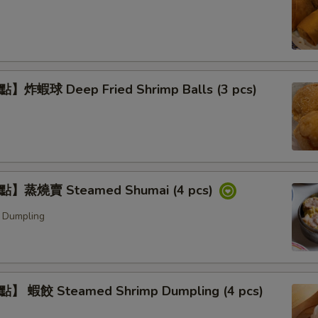
炸蝦球 Deep Fried Shrimp Balls (3 pcs)
】蒸燒賣 Steamed Shumai (4 pcs)
 Dumpling
 蝦餃 Steamed Shrimp Dumpling (4 pcs)