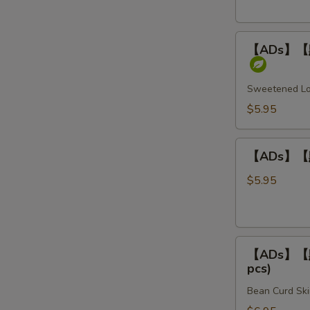
Rice
柏
叶
【ADs】
Steamed
【ADs】【點】
【點】
Beef
煎
Tripe
堆
Sweetened Lot
/
$5.95
芝
麻
【ADs】
球
【ADs】【點】
【點】
Sweet
炸
$5.95
Sesame
燒
Balls
賣
(3
Fried
pcs)
【ADs】
Shumai
【ADs】【點】
【點】
(4
pcs)
腐
pcs)
Bean Curd Ski
皮