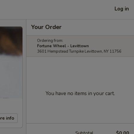
Log in
Your Order
Ordering from:
Fortune Wheel - Levittown
3601 Hempstead Turnpike Levittown, NY 11756
You have no items in your cart.
re info
Subtotal
$0.00