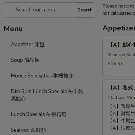
Please note: re
Search
not calculated o
Appetiz
Menu
【A】
Appetizer 頭盤
【A】點心拼盤 
點
心
Shrimp & Seaf
Soup 湯品類
拼
$16.95
盤
House Specialties 本樓推介
Dim
【A】
Sum
【A】各式 生
各
Combination
Dim Sum Lunch Specials 午市特
式
4 Lettuce Wra
(12
惠點心
生
pcs)
【A】鴨鬆生菜包 
菜
【A】雞鬆生菜包 
Lunch Specials 午餐精選
包
【A】牛鬆生菜包 
Lettuce
【A】蝦鬆生菜包 
Seafood 海鮮類
Wrap