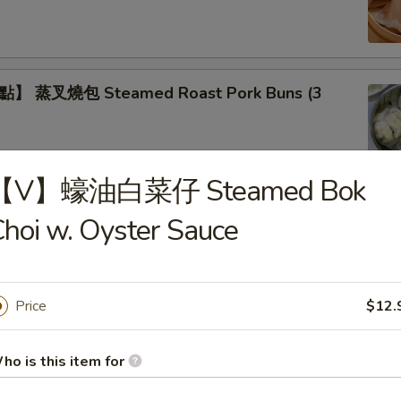
 蒸叉燒包 Steamed Roast Pork Buns (3
【V】蠔油白菜仔 Steamed Bok
】蒸鲜竹卷 Steamed Bean Curd Meat Rolls
hoi w. Oyster Sauce
Price
$12.
】蒸鳳爪 Steamed Chicken Feet
ho is this item for