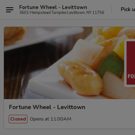
Fortune Wheel - Levittown
Pick 
3601 Hempstead Turnpike Levittown, NY 11756
Fortune Wheel - Levittown
Opens at 11:00AM
Closed