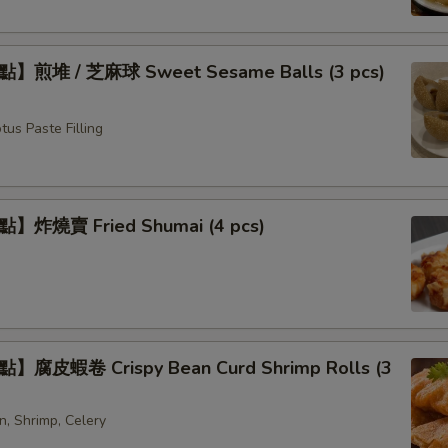
煎堆 / 芝麻球 Sweet Sesame Balls (3 pcs)
us Paste Filling
炸燒賣 Fried Shumai (4 pcs)
腐皮蝦卷 Crispy Bean Curd Shrimp Rolls (3
n, Shrimp, Celery