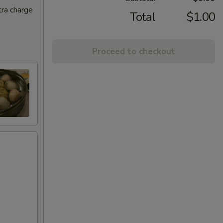
tra charge
Total
$1.00
Proceed to checkout