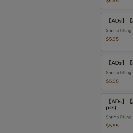
蝦
$6.95
卷
Crispy
【ADs】
【ADs】【點】
Bean
【點】
Curd
釀
Shrimp Fillin
Shrimp
茄
$5.95
Rolls
子
(3
Stuffed
pcs)
【ADs】
Eggplant
【ADs】【點】
【點】
(3
釀
Shrimp Fillin
pcs)
豆
$5.95
腐
Stuffed
【ADs】
Tofu
【ADs】【點】
【點】
pcs)
(3
釀
pcs)
Shrimp Fillin
青
椒
$5.95
Stuffed