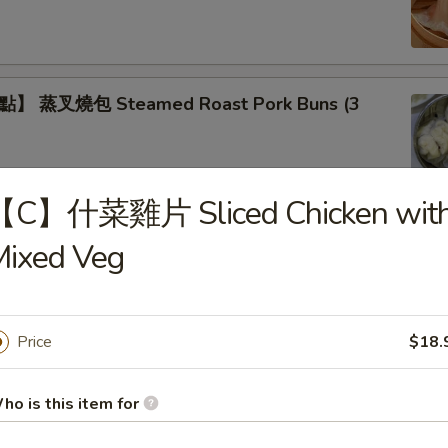
 蒸叉燒包 Steamed Roast Pork Buns (3
【C】什菜雞片 Sliced Chicken wit
】蒸鲜竹卷 Steamed Bean Curd Meat Rolls
Mixed Veg
Price
$18.
】蒸鳳爪 Steamed Chicken Feet
ho is this item for