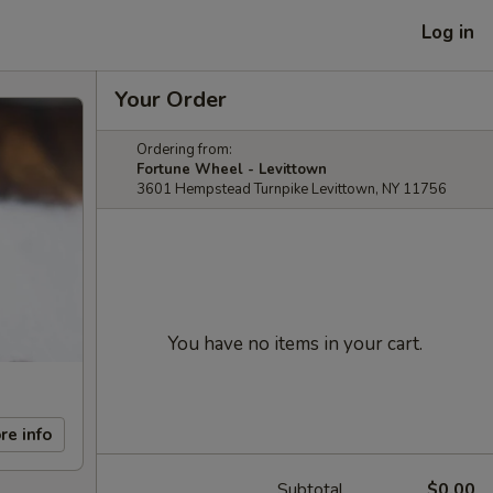
Log in
Your Order
Ordering from:
Fortune Wheel - Levittown
3601 Hempstead Turnpike Levittown, NY 11756
You have no items in your cart.
re info
Subtotal
$0.00