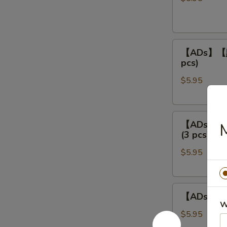
餃
Steamed
Shrimp
【ADs】
Dumpling
【ADs】【點】
【點】
(4
pcs)
蒸
pcs)
$5.95
叉
燒
包
【ADs】
Steamed
【ADs】【點
【點】
Roast
(3 pcs)
蒸
Pork
$5.95
鲜
Buns
竹
(3
卷
pcs)
【ADs】
Steamed
【ADs】【點
【點】
Bean
W
蒸
Curd
$5.95
鳳
Meat