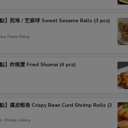
煎堆 / 芝麻球 Sweet Sesame Balls (3 pcs)
us Paste Filling
炸燒賣 Fried Shumai (4 pcs)
腐皮蝦卷 Crispy Bean Curd Shrimp Rolls (3
n, Shrimp, Celery