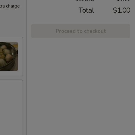
tra charge
Total
$1.00
Proceed to checkout