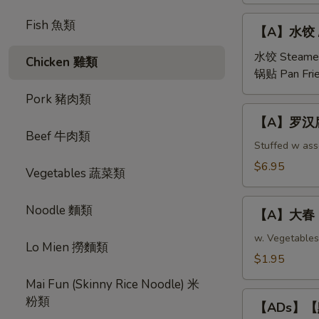
【A】
Fish 魚類
【A】水饺 / 锅
水
饺
水饺 Steame
Chicken 雞類
/
锅贴 Pan Fri
锅
Pork 豬肉類
贴
【A】
【A】罗汉腐皮卷 
Steamed/Pan
罗
Beef 牛肉類
Fried
汉
Stuffed w as
Pork
腐
$6.95
Vegetables 蔬菜類
Dumplings
皮
(6
卷
【A】
pcs)
Noodle 麵類
Buddhist
【A】大春 Eg
大
Rolls
春
w. Vegetables
Lo Mien 撈麵類
(Fried
Egg
$1.95
Veg
Roll
Roll
Mai Fun (Skinny Rice Noodle) 米
(1
【ADs】
in
粉類
pc)
【ADs】【點】
【點】
Chinese