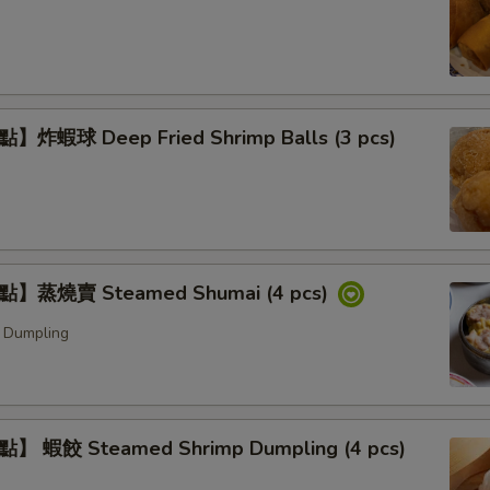
炸蝦球 Deep Fried Shrimp Balls (3 pcs)
】蒸燒賣 Steamed Shumai (4 pcs)
 Dumpling
 蝦餃 Steamed Shrimp Dumpling (4 pcs)