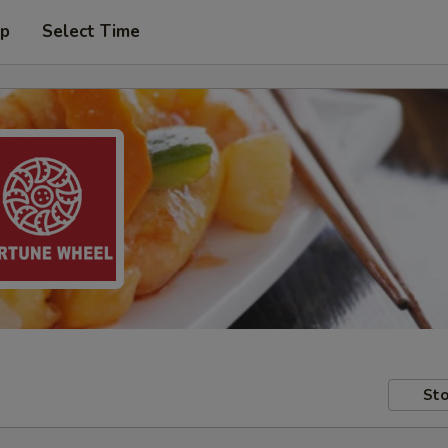
up
Select Time
Sto