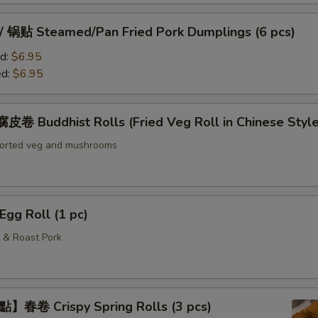
贴 Steamed/Pan Fried Pork Dumplings (6 pcs)
d:
$6.95
ed:
$6.95
Buddhist Rolls (Fried Veg Roll in Chinese Style
sorted veg and mushrooms
g Roll (1 pc)
 & Roast Pork
春卷 Crispy Spring Rolls (3 pcs)