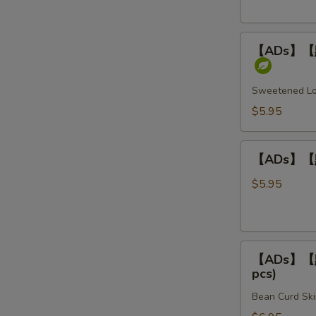
Rice
柏
叶
【ADs】
Steamed
【ADs】【點】
【點】
Beef
煎
Tripe
堆
Sweetened Lot
/
$5.95
芝
麻
【ADs】
球
【ADs】【點】
【點】
Sweet
炸
$5.95
Sesame
燒
Balls
賣
(3
Fried
pcs)
【ADs】
Shumai
【ADs】【點】
【點】
(4
pcs)
腐
pcs)
Bean Curd Ski
皮