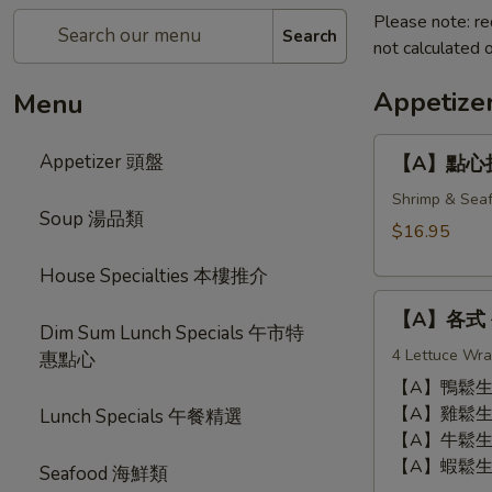
Please note: re
Search
not calculated o
Appetiz
Menu
【A】
Appetizer 頭盤
【A】點心拼盤 
點
心
Shrimp & Seaf
Soup 湯品類
拼
$16.95
盤
House Specialties 本樓推介
Dim
【A】
Sum
【A】各式 生
各
Combination
Dim Sum Lunch Specials 午市特
式
4 Lettuce Wra
(12
惠點心
生
pcs)
【A】鴨鬆生菜包 
菜
【A】雞鬆生菜包 
Lunch Specials 午餐精選
包
【A】牛鬆生菜包 
Lettuce
【A】蝦鬆生菜包 
Seafood 海鮮類
Wrap