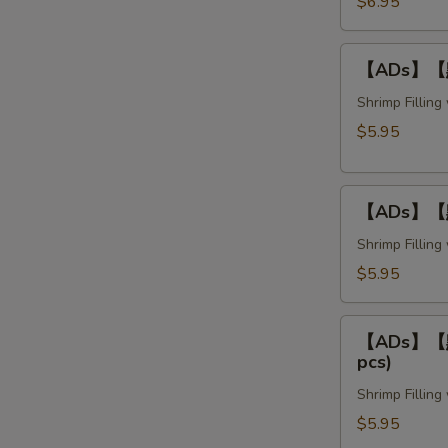
蝦
$6.95
卷
Crispy
【ADs】
【ADs】【點】
Bean
【點】
Curd
釀
Shrimp Fillin
Shrimp
茄
$5.95
Rolls
子
(3
Stuffed
pcs)
【ADs】
Eggplant
【ADs】【點】
【點】
(3
釀
Shrimp Fillin
pcs)
豆
$5.95
腐
Stuffed
【ADs】
Tofu
【ADs】【點】
【點】
pcs)
(3
釀
pcs)
Shrimp Fillin
青
椒
$5.95
Stuffed