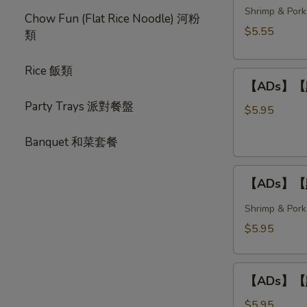
春
Shrimp & Pork
Style)
Chow Fun (Flat Rice Noodle) 河粉
卷
$5.55
類
Crispy
Spring
Rice 飯類
【ADs】
Rolls
【ADs】【點】
【點】
(3
Party Trays 派對餐盤
炸
pcs)
$5.95
蝦
Banquet 和菜套餐
球
Deep
【ADs】
Fried
【ADs】【點
【點】
Shrimp
蒸
Balls
Shrimp & Pork
燒
(3
$5.95
賣
pcs)
Steamed
【ADs】
Shumai
【ADs】【點】
【點】
(4
蝦
pcs)
$5.95