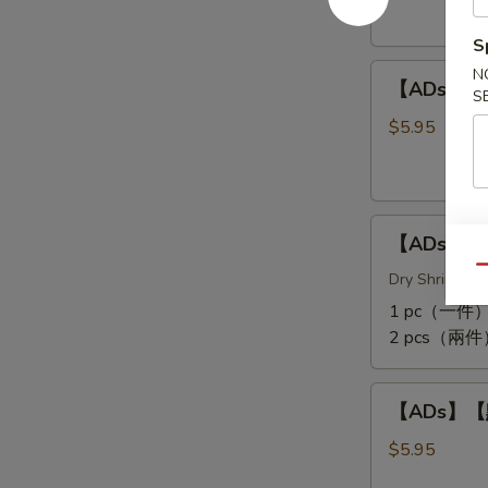
爪
Rolls
S
Steamed
(3
【ADs】
Chicken
N
pcs)
【ADs】【點
S
【點】
Feet
蒸
$5.95
小
排
骨
【ADs】
Steamed
【ADs】【點
【點】
Pork
Qu
珍
Dry Shrimp & M
Rib
珠
Tips
1 pc（一件）
糯
2 pcs（兩件
米
雞
【ADs】
Lotus
【ADs】【點
【點】
Wrapped
蒸
$5.95
Sticky
牛