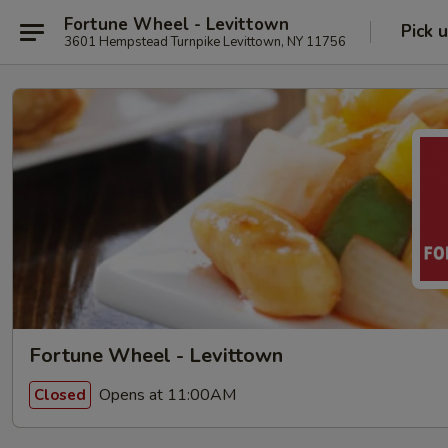
Fortune Wheel - Levittown
Pick 
3601 Hempstead Turnpike Levittown, NY 11756
Fortune Wheel - Levittown
Opens at 11:00AM
Closed