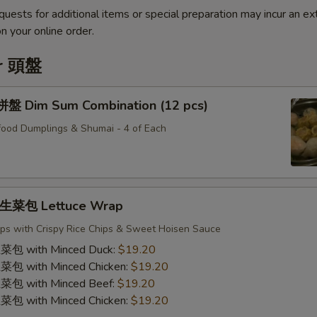
quests for additional items or special preparation may incur an ex
n your online order.
er 頭盤
Dim Sum Combination (12 pcs)
ood Dumplings & Shumai - 4 of Each
菜包 Lettuce Wrap
ps with Crispy Rice Chips & Sweet Hoisen Sauce
with Minced Duck:
$19.20
with Minced Chicken:
$19.20
with Minced Beef:
$19.20
with Minced Chicken:
$19.20