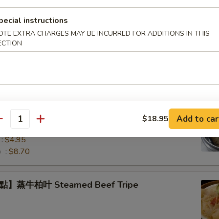
pecial instructions
OTE EXTRA CHARGES MAY BE INCURRED FOR ADDITIONS IN THIS
】蒸小排骨 Steamed Pork Rib Tips
ECTION
】珍珠糯米雞 Lotus Wrapped Sticky Rice
Add to car
$18.95
antity
eat Filling
:
$4.95
）:
$8.70
】蒸牛柏叶 Steamed Beef Tripe