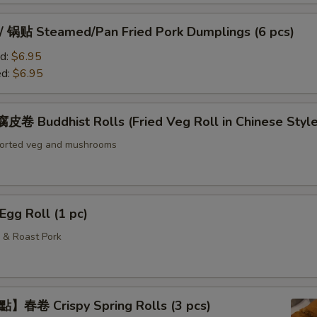
贴 Steamed/Pan Fried Pork Dumplings (6 pcs)
d:
$6.95
ed:
$6.95
Buddhist Rolls (Fried Veg Roll in Chinese Style
sorted veg and mushrooms
g Roll (1 pc)
 & Roast Pork
春卷 Crispy Spring Rolls (3 pcs)