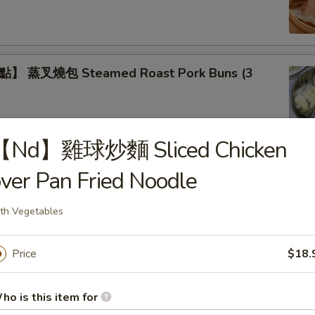
 蒸叉燒包 Steamed Roast Pork Buns (3
【Nd】雞球炒麵 Sliced Chicken
】蒸鲜竹卷 Steamed Bean Curd Meat Rolls
ver Pan Fried Noodle
th Vegetables
Price
$18.
】蒸鳳爪 Steamed Chicken Feet
ho is this item for