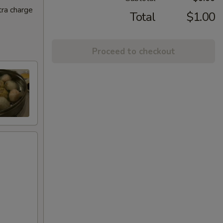
tra charge
Total
$1.00
Proceed to checkout