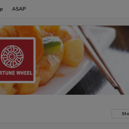
up
ASAP
Sto