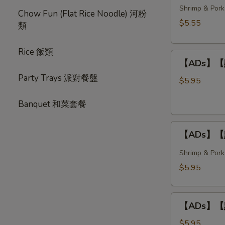
春
Shrimp & Pork
Style)
Chow Fun (Flat Rice Noodle) 河粉
卷
$5.55
類
Crispy
Spring
Rice 飯類
【ADs】
Rolls
【ADs】【點】
【點】
(3
Party Trays 派對餐盤
炸
pcs)
$5.95
蝦
Banquet 和菜套餐
球
Deep
【ADs】
Fried
【ADs】【點
【點】
Shrimp
蒸
Balls
Shrimp & Pork
燒
(3
$5.95
賣
pcs)
Steamed
【ADs】
Shumai
【ADs】【點】
【點】
(4
蝦
pcs)
$5.95