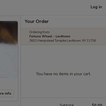
Log in
Your Order
Ordering from:
Fortune Wheel - Levittown
3601 Hempstead Turnpike Levittown, NY 11756
You have no items in your cart.
re info
Subtotal
$0.00