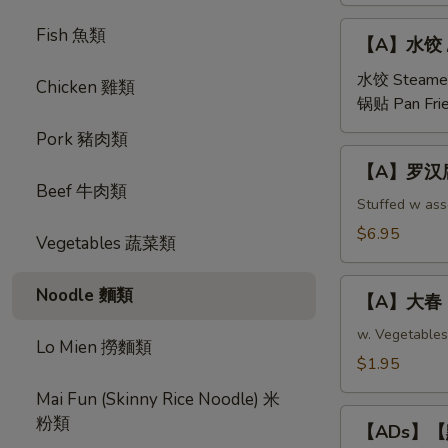
【A】
Fish 魚類
【A】水饺 / 锅
水
饺
水饺 Steame
Chicken 雞類
/
锅贴 Pan Fri
锅
Pork 豬肉類
贴
【A】
【A】罗汉腐皮卷 
Steamed/Pan
罗
Beef 牛肉類
Fried
汉
Stuffed w as
Pork
腐
$6.95
Vegetables 蔬菜類
Dumplings
皮
(6
卷
【A】
pcs)
Noodle 麵類
Buddhist
【A】大春 Eg
大
Rolls
春
w. Vegetables
Lo Mien 撈麵類
(Fried
Egg
$1.95
Veg
Roll
Roll
Mai Fun (Skinny Rice Noodle) 米
(1
【ADs】
in
粉類
pc)
【ADs】【點】
【點】
Chinese