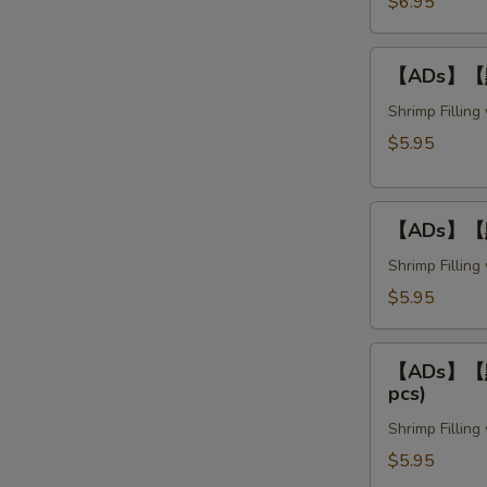
蝦
$6.95
卷
Crispy
【ADs】
【ADs】【點】
Bean
【點】
Curd
釀
Shrimp Fillin
Shrimp
茄
$5.95
Rolls
子
(3
Stuffed
pcs)
【ADs】
Eggplant
【ADs】【點】
【點】
(3
釀
Shrimp Fillin
pcs)
豆
$5.95
腐
Stuffed
【ADs】
Tofu
【ADs】【點】
【點】
pcs)
(3
釀
pcs)
Shrimp Fillin
青
椒
$5.95
Stuffed