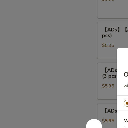
餃
Steamed
Shrimp
【ADs】
Dumpling
【ADs】【點】
【點】
(4
pcs)
蒸
pcs)
$5.95
叉
燒
包
【ADs】
Steamed
【ADs】【點
o
【點】
Roast
(3 pcs)
蒸
Pork
$5.95
wi
鲜
Buns
竹
(3
卷
pcs)
【ADs】
Steamed
【ADs】【點
【點】
Bean
蒸
Curd
$5.95
W
鳳
Meat