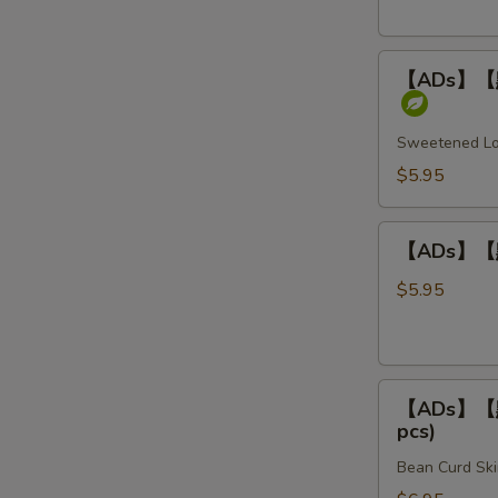
Rice
柏
叶
【ADs】
Steamed
【ADs】【點】
【點】
Beef
煎
Tripe
堆
Sweetened Lot
/
$5.95
芝
麻
【ADs】
球
【ADs】【點】
【點】
Sweet
炸
$5.95
Sesame
燒
Balls
賣
(3
Fried
pcs)
【ADs】
Shumai
【ADs】【點】
【點】
(4
pcs)
腐
pcs)
Bean Curd Ski
皮