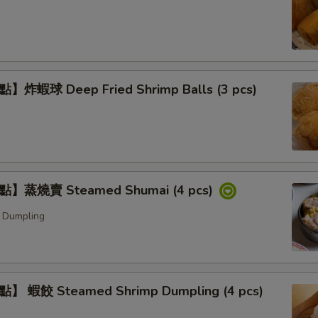
炸蝦球 Deep Fried Shrimp Balls (3 pcs)
】蒸燒賣 Steamed Shumai (4 pcs)
 Dumpling
 蝦餃 Steamed Shrimp Dumpling (4 pcs)