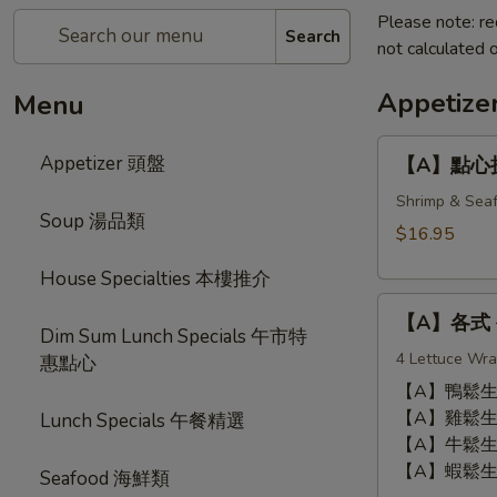
Please note: re
Search
not calculated o
Appetiz
Menu
【A】
Appetizer 頭盤
【A】點心拼盤 
點
心
Shrimp & Seaf
Soup 湯品類
拼
$16.95
盤
House Specialties 本樓推介
Dim
【A】
Sum
【A】各式 生
各
Combination
Dim Sum Lunch Specials 午市特
式
4 Lettuce Wra
(12
惠點心
生
pcs)
【A】鴨鬆生菜包 
菜
【A】雞鬆生菜包 
Lunch Specials 午餐精選
包
【A】牛鬆生菜包 
Lettuce
【A】蝦鬆生菜包 
Seafood 海鮮類
Wrap