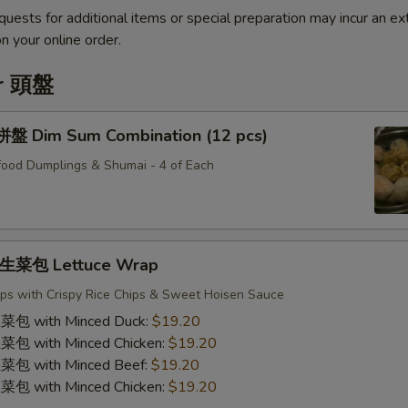
quests for additional items or special preparation may incur an ex
n your online order.
er 頭盤
Dim Sum Combination (12 pcs)
ood Dumplings & Shumai - 4 of Each
菜包 Lettuce Wrap
ps with Crispy Rice Chips & Sweet Hoisen Sauce
with Minced Duck:
$19.20
with Minced Chicken:
$19.20
with Minced Beef:
$19.20
with Minced Chicken:
$19.20