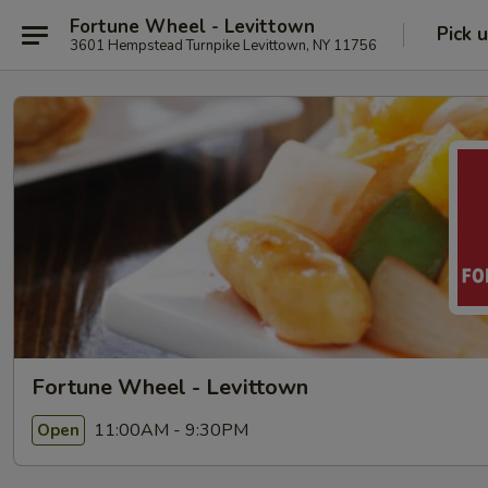
Fortune Wheel - Levittown
Pick 
3601 Hempstead Turnpike Levittown, NY 11756
Fortune Wheel - Levittown
11:00AM - 9:30PM
Open