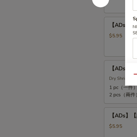
爪
Rolls
Steamed
(3
S
【ADs】
Chicken
pcs)
【ADs】【點
N
【點】
Feet
S
蒸
$5.95
小
排
骨
【ADs】
Steamed
【ADs】【點
【點】
Pork
Qu
珍
Dry Shrimp & M
Rib
珠
Tips
1 pc（一件）
糯
2 pcs（兩件
米
雞
【ADs】
Lotus
【ADs】【點
【點】
Wrapped
蒸
$5.95
Sticky
牛