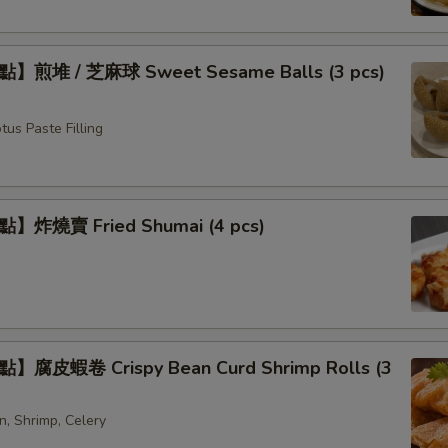
煎堆 / 芝麻球 Sweet Sesame Balls (3 pcs)
us Paste Filling
炸燒賣 Fried Shumai (4 pcs)
腐皮蝦卷 Crispy Bean Curd Shrimp Rolls (3
n, Shrimp, Celery