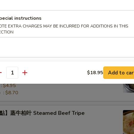
pecial instructions
】蒸小排骨 Steamed Pork Rib Tips
OTE EXTRA CHARGES MAY BE INCURRED FOR ADDITIONS IN THIS
ECTION
】珍珠糯米雞 Lotus Wrapped Sticky Rice
Add to car
$18.95
antity
eat Filling
:
$4.95
）:
$8.70
】蒸牛柏叶 Steamed Beef Tripe