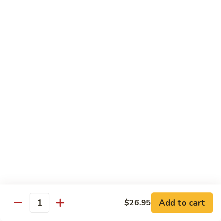
（午）
Garlic Sauce
Veg
飯/
魚
炒
香
Lunch Reg:
$11.95
飯
蝦
Lunch w Xtra 1 Egg Roll 配 大春:
$12.95
Shrimp
仁
w
配
【LS】
Black
【LS】（午）宮保蝦仁 配白飯/炒飯 Kung Po
白
（午）
Shrimp
Bean
飯/
宮
Sauce
炒
保
Lunch Reg:
$11.95
飯
蝦
Lunch w Xtra 1 Egg Roll 配 大春:
$12.95
Shrimp
仁
w
配
【LS】
Garlic
【LS】（午）炒雙鮮（蝦仁雞片） 配白飯/炒飯
白
（午）
Sauce
Chicken & Shrimp Combo
飯/
炒
炒
Lunch Reg:
$11.95
雙
飯
Lunch w Xtra 1 Egg Roll 配 大春:
$12.95
鮮
Kung
（蝦
Add to cart
$26.95
Po
Quantity
仁
【LS】
Shrimp
【LS】（午）陳皮牛 配白飯/炒飯 Orange Beef
雞