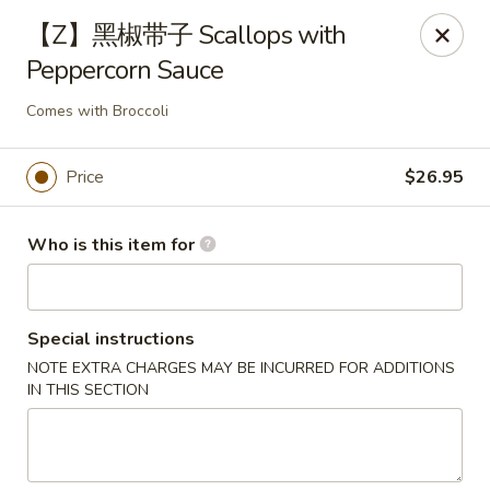
Fortune Wheel - Levittown
【Z】黑椒带子 Scallops with
3601 Hempstead Turnpike Levittown, NY 11756
Peppercorn Sauce
Pick up
ASAP
Comes with Broccoli
Price
$26.95
Who is this item for
Special instructions
NOTE EXTRA CHARGES MAY BE INCURRED FOR ADDITIONS
Fortune Wheel - Levittown
IN THIS SECTION
10:30AM - 9:30PM
Open
Store info
Call us