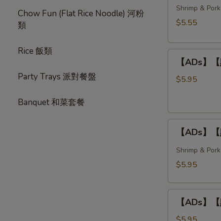
春
Shrimp & Pork
Style)
Chow Fun (Flat Rice Noodle) 河粉
卷
$5.55
類
Crispy
Spring
Rice 飯類
【ADs】
Rolls
【ADs】【點】
【點】
(3
Party Trays 派對餐盤
炸
pcs)
$5.95
蝦
Banquet 和菜套餐
球
Deep
【ADs】
Fried
【ADs】【點
【點】
Shrimp
蒸
Balls
Shrimp & Pork
燒
(3
$5.95
賣
pcs)
Steamed
【ADs】
Shumai
【ADs】【點】
【點】
(4
蝦
pcs)
$5.95