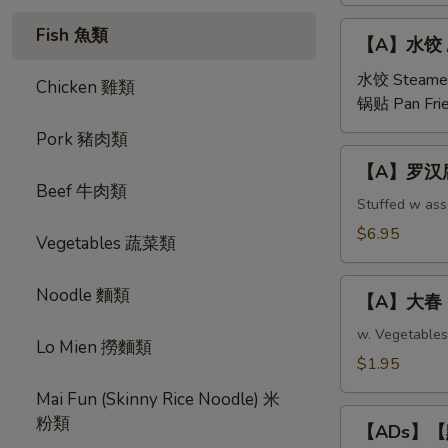
【A】
Fish 魚類
【A】水饺 / 锅
水
饺
水饺 Steame
Chicken 雞類
/
锅贴 Pan Fri
锅
Pork 豬肉類
贴
【A】
【A】罗汉腐皮卷 
Steamed/Pan
罗
Beef 牛肉類
Fried
汉
Stuffed w as
Pork
腐
$6.95
Vegetables 蔬菜類
Dumplings
皮
(6
卷
【A】
pcs)
Noodle 麵類
Buddhist
【A】大春 Eg
大
Rolls
春
w. Vegetables
Lo Mien 撈麵類
(Fried
Egg
$1.95
Veg
Roll
Roll
Mai Fun (Skinny Rice Noodle) 米
(1
【ADs】
in
粉類
pc)
【ADs】【點】
【點】
Chinese