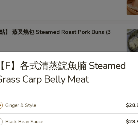
 蒸叉燒包 Steamed Roast Pork Buns (3
【F】各式清蒸鯇魚腩 Steamed
】蒸鲜竹卷 Steamed Bean Curd Meat Rolls
rass Carp Belly Meat
Ginger & Style
$28.
】蒸鳳爪 Steamed Chicken Feet
Black Bean Sauce
$28.