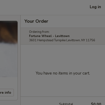
Log in
Your Order
Ordering from:
Fortune Wheel - Levittown
3601 Hempstead Turnpike Levittown, NY 11756
You have no items in your cart.
re info
Subtotal
$0.00