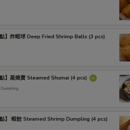
炸蝦球 Deep Fried Shrimp Balls (3 pcs)
】蒸燒賣 Steamed Shumai (4 pcs)
 Dumpling
 蝦餃 Steamed Shrimp Dumpling (4 pcs)