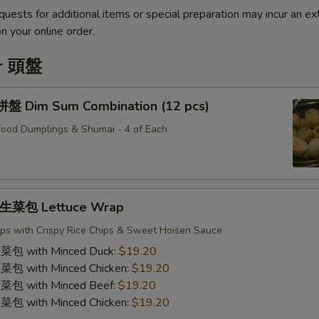
quests for additional items or special preparation may incur an ex
n your online order.
er 頭盤
Dim Sum Combination (12 pcs)
ood Dumplings & Shumai - 4 of Each
菜包 Lettuce Wrap
ps with Crispy Rice Chips & Sweet Hoisen Sauce
with Minced Duck:
$19.20
with Minced Chicken:
$19.20
with Minced Beef:
$19.20
with Minced Chicken:
$19.20