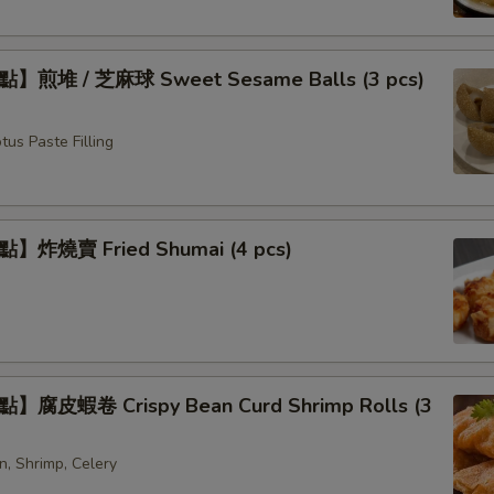
煎堆 / 芝麻球 Sweet Sesame Balls (3 pcs)
us Paste Filling
炸燒賣 Fried Shumai (4 pcs)
腐皮蝦卷 Crispy Bean Curd Shrimp Rolls (3
n, Shrimp, Celery