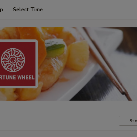
up
Select Time
Sto