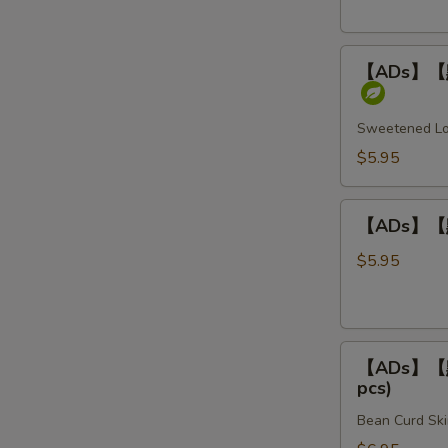
Rice
柏
叶
【ADs】
Steamed
【ADs】【點】
【點】
Beef
煎
Tripe
堆
Sweetened Lot
/
$5.95
芝
麻
【ADs】
球
【ADs】【點】
【點】
Sweet
炸
$5.95
Sesame
燒
Balls
賣
(3
Fried
pcs)
【ADs】
Shumai
【ADs】【點】
【點】
(4
pcs)
腐
pcs)
Bean Curd Ski
皮