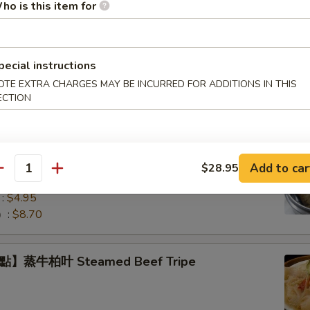
ho is this item for
】蒸小排骨 Steamed Pork Rib Tips
pecial instructions
OTE EXTRA CHARGES MAY BE INCURRED FOR ADDITIONS IN THIS
ECTION
】珍珠糯米雞 Lotus Wrapped Sticky Rice
Add to car
$28.95
antity
eat Filling
:
$4.95
）:
$8.70
】蒸牛柏叶 Steamed Beef Tripe