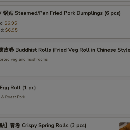
贴 Steamed/Pan Fried Pork Dumplings (6 pcs)
d:
$6.95
ed:
$6.95
Buddhist Rolls (Fried Veg Roll in Chinese Style
sorted veg and mushrooms
g Roll (1 pc)
 & Roast Pork
春卷 Crispy Spring Rolls (3 pcs)