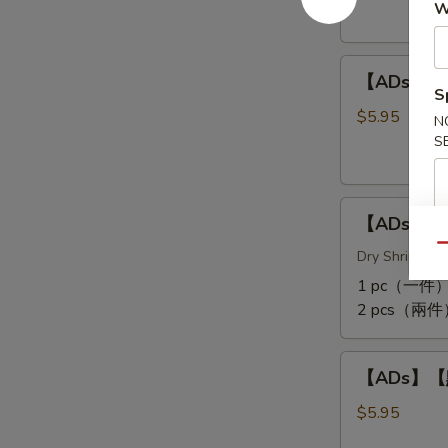
W
爪
Rolls
Steamed
(3
【ADs】
Chicken
pcs)
【ADs】【點
【點】
Feet
S
蒸
$5.95
N
小
S
排
骨
【ADs】
Steamed
【ADs】【點
【點】
Pork
Qu
珍
Dry Shrimp & M
Rib
珠
Tips
1 pc（一件）
糯
2 pcs（兩件
米
雞
【ADs】
Lotus
【ADs】【點
【點】
Wrapped
蒸
$5.95
Sticky
牛