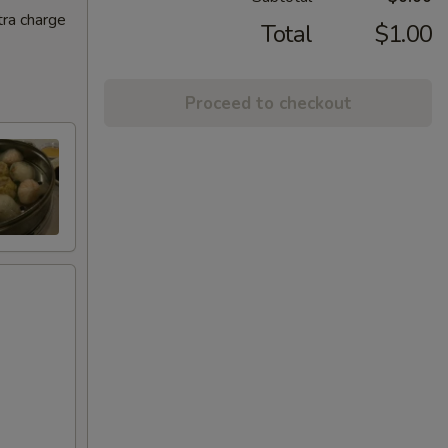
tra charge
Total
$1.00
Proceed to checkout