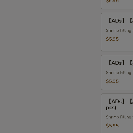
蝦
$6.95
卷
Crispy
【ADs】
【ADs】【點】
Bean
【點】
Curd
釀
Shrimp Fillin
Shrimp
茄
$5.95
Rolls
子
(3
Stuffed
pcs)
【ADs】
Eggplant
【ADs】【點】
【點】
(3
釀
Shrimp Fillin
pcs)
豆
$5.95
腐
Stuffed
【ADs】
Tofu
【ADs】【點】
【點】
pcs)
(3
釀
pcs)
Shrimp Fillin
青
椒
$5.95
Stuffed