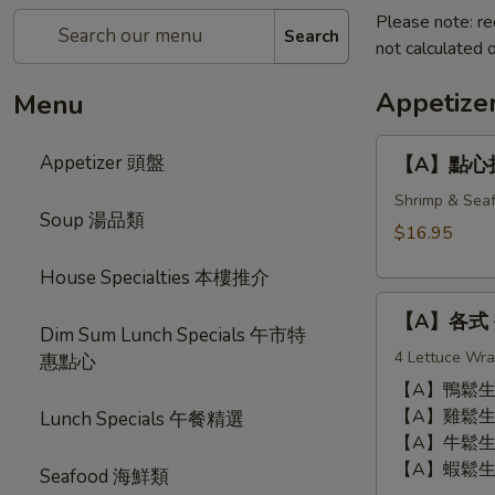
Please note: re
Search
not calculated o
Appetiz
Menu
【A】
Appetizer 頭盤
【A】點心拼盤 
點
心
Shrimp & Seaf
Soup 湯品類
拼
$16.95
盤
House Specialties 本樓推介
Dim
【A】
Sum
【A】各式 生
各
Combination
Dim Sum Lunch Specials 午市特
式
4 Lettuce Wra
(12
惠點心
生
pcs)
【A】鴨鬆生菜包 
菜
【A】雞鬆生菜包 
Lunch Specials 午餐精選
包
【A】牛鬆生菜包 
Lettuce
【A】蝦鬆生菜包 
Seafood 海鮮類
Wrap