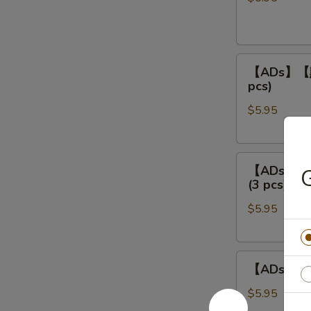
餃
Steamed
Shrimp
【ADs】
Dumpling
【ADs】【點】
【點】
(4
pcs)
蒸
pcs)
$5.95
叉
燒
包
【ADs】
Steamed
【ADs】【點
G
【點】
Roast
(3 pcs)
蒸
Pork
$5.95
鲜
Buns
竹
(3
卷
pcs)
【ADs】
Steamed
【ADs】【點
【點】
Bean
蒸
Curd
$5.95
鳳
Meat