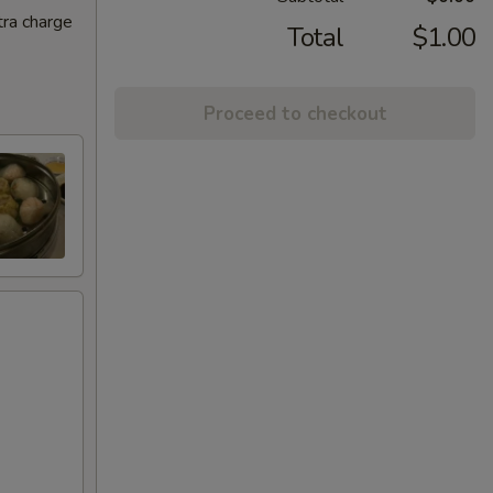
tra charge
Total
$1.00
Proceed to checkout