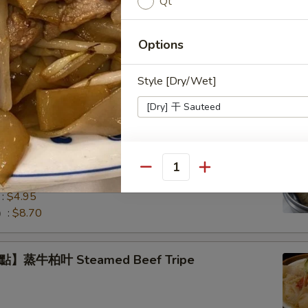
Qt
Options
】蒸小排骨 Steamed Pork Rib Tips
Style [Dry/Wet]
】珍珠糯米雞 Lotus Wrapped Sticky Rice
Who is this item for
Quantity
eat Filling
:
$4.95
）:
$8.70
Special instructions
NOTE EXTRA CHARGES MAY BE INCUR
】蒸牛柏叶 Steamed Beef Tripe
SECTION