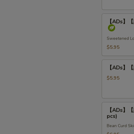
Rice
柏
叶
【ADs】
Steamed
【ADs】【點】
【點】
Beef
煎
Tripe
堆
Sweetened Lot
/
$5.95
芝
麻
【ADs】
球
【ADs】【點】
【點】
Sweet
炸
$5.95
Sesame
燒
Balls
賣
(3
Fried
pcs)
【ADs】
Shumai
【ADs】【點】
【點】
(4
pcs)
腐
pcs)
Bean Curd Ski
皮