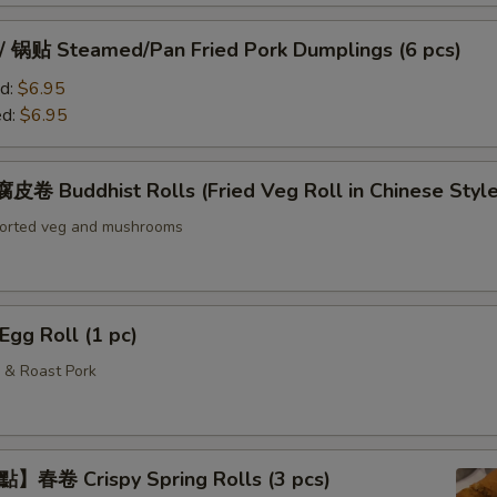
贴 Steamed/Pan Fried Pork Dumplings (6 pcs)
d:
$6.95
ed:
$6.95
Buddhist Rolls (Fried Veg Roll in Chinese Style
sorted veg and mushrooms
g Roll (1 pc)
 & Roast Pork
春卷 Crispy Spring Rolls (3 pcs)