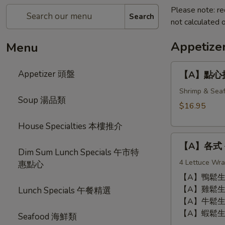
Please note: re
Search
not calculated o
Appetiz
Menu
【A】
Appetizer 頭盤
【A】點心拼盤 
點
心
Shrimp & Seaf
Soup 湯品類
拼
$16.95
盤
House Specialties 本樓推介
Dim
【A】
Sum
【A】各式 生
各
Combination
Dim Sum Lunch Specials 午市特
式
4 Lettuce Wra
(12
惠點心
生
pcs)
【A】鴨鬆生菜包 
菜
【A】雞鬆生菜包 
Lunch Specials 午餐精選
包
【A】牛鬆生菜包 
Lettuce
【A】蝦鬆生菜包 
Seafood 海鮮類
Wrap