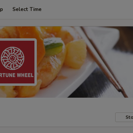
up
Select Time
Sto