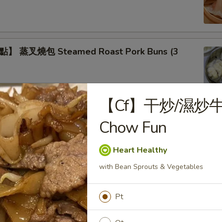
 蒸叉燒包 Steamed Roast Pork Buns (3
【Cf】干炒/濕炒牛
】蒸鲜竹卷 Steamed Bean Curd Meat Rolls
Chow Fun
Heart Healthy
with Bean Sprouts & Vegetables
】蒸鳳爪 Steamed Chicken Feet
Pt