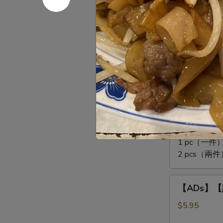
爪
Rolls
Steamed
(3
【ADs】
Chicken
pcs)
【ADs】【點
【點】
Feet
蒸
$5.95
小
排
骨
【ADs】
Steamed
【ADs】【點
【點】
Pork
珍
Dry Shrimp & M
Rib
珠
Tips
1 pc（一件）
糯
2 pcs（兩件
米
雞
【ADs】
Lotus
【ADs】【點
【點】
Wrapped
蒸
$5.95
Sticky
牛