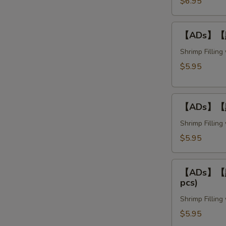
蝦
$6.95
卷
Crispy
【ADs】
【ADs】【點】
Bean
【點】
Curd
釀
Shrimp Fillin
Shrimp
茄
$5.95
Rolls
子
(3
Stuffed
pcs)
【ADs】
Eggplant
【ADs】【點】
【點】
(3
釀
Shrimp Fillin
pcs)
豆
$5.95
腐
Stuffed
【ADs】
Tofu
【ADs】【點】
【點】
pcs)
(3
釀
pcs)
Shrimp Fillin
青
椒
$5.95
Stuffed