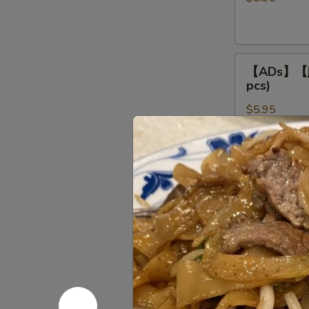
餃
Steamed
Shrimp
【ADs】
Dumpling
【ADs】【點】
【點】
(4
pcs)
蒸
pcs)
$5.95
叉
燒
包
【ADs】
Steamed
【ADs】【點
【點】
Roast
(3 pcs)
蒸
Pork
$5.95
鲜
Buns
竹
(3
卷
pcs)
【ADs】
Steamed
【ADs】【點
【點】
Bean
蒸
Curd
$5.95
鳳
Meat