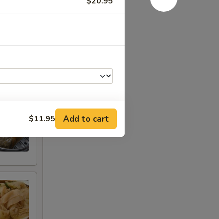
$20.95
Add to cart
$11.95
RED FOR ADDITIONS IN THIS