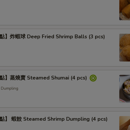
炸蝦球 Deep Fried Shrimp Balls (3 pcs)
】蒸燒賣 Steamed Shumai (4 pcs)
 Dumpling
 蝦餃 Steamed Shrimp Dumpling (4 pcs)