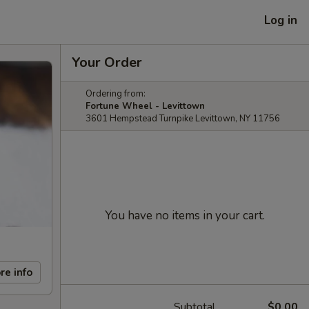
Log in
Your Order
Ordering from:
Fortune Wheel - Levittown
3601 Hempstead Turnpike Levittown, NY 11756
You have no items in your cart.
re info
Subtotal
$0.00