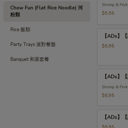
春
Shrimp & Pork
Style)
Chow Fun (Flat Rice Noodle) 河
卷
$5.55
粉類
Crispy
Spring
Rice 飯類
【ADs】
Rolls
【ADs】【點】
【點】
(3
Party Trays 派對餐盤
炸
pcs)
$5.95
蝦
Banquet 和菜套餐
球
Deep
【ADs】
Fried
【ADs】【點
【點】
Shrimp
蒸
Balls
Shrimp & Pork
燒
(3
$5.95
賣
pcs)
Steamed
【ADs】
Shumai
【ADs】【點】
【點】
(4
蝦
pcs)
$5.95