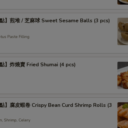
煎堆 / 芝麻球 Sweet Sesame Balls (3 pcs)
us Paste Filling
炸燒賣 Fried Shumai (4 pcs)
腐皮蝦卷 Crispy Bean Curd Shrimp Rolls (3
n, Shrimp, Celery