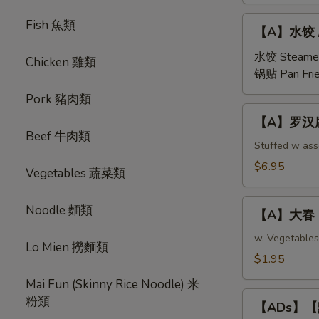
【A】
Fish 魚類
【A】水饺 / 锅
水
饺
水饺 Steame
Chicken 雞類
/
锅贴 Pan Fri
锅
Pork 豬肉類
贴
【A】
【A】罗汉腐皮卷 
Steamed/Pan
罗
Beef 牛肉類
Fried
汉
Stuffed w as
Pork
腐
$6.95
Vegetables 蔬菜類
Dumplings
皮
(6
卷
【A】
pcs)
Noodle 麵類
Buddhist
【A】大春 Eg
大
Rolls
春
w. Vegetables
Lo Mien 撈麵類
(Fried
Egg
$1.95
Veg
Roll
Roll
Mai Fun (Skinny Rice Noodle) 米
(1
【ADs】
in
粉類
pc)
【ADs】【點】
【點】
Chinese