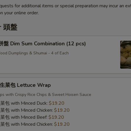
quests for additional items or special preparation may incur an ex
n your online order.
er 頭盤
Dim Sum Combination (12 pcs)
ood Dumplings & Shumai - 4 of Each
菜包 Lettuce Wrap
ps with Crispy Rice Chips & Sweet Hoisen Sauce
with Minced Duck:
$19.20
with Minced Chicken:
$19.20
with Minced Beef:
$19.20
with Minced Chicken:
$19.20