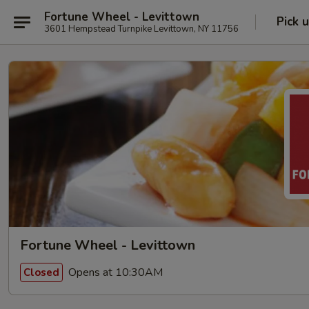
Fortune Wheel - Levittown
Pick 
3601 Hempstead Turnpike Levittown, NY 11756
Fortune Wheel - Levittown
Opens at 10:30AM
Closed