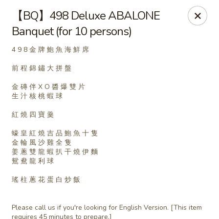
Fortune Wheel - Levittown
【BQ】498 Deluxe ABALONE
3601 Hempstead Turnpike Levittown, NY 11756
Banquet (for 10 persons)
Pick up
ASAP
4 9 8 金 牌 鮑 魚 海 鮮 席
前 程 錦 鏽 大 拼 盤
金 磚 伴 X O 醬 爆 雙 片
生 汁 核 桃 蝦 球
紅 燒 四 寶 羹
蠔 皇 紅 燒 吉 品 鮑 魚 十 隻
金 輪 風 沙 雞 全 隻
姜 蔥 雙 龍 蝦 扒 干 燒 伊 麵
鴛 鴦 龍 利 球
Fortune Wheel - Levittown
瑤 柱 蔥 花 蛋 白 炒 飯
10:30AM - 9:30PM
Open
Please call us if you're looking for English Version. [This item
Store info
Call us
requires 45 minutes to prepare.]