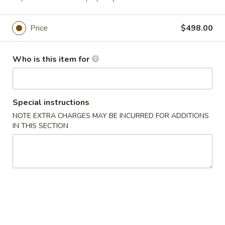
Banquet 和菜套餐
Price
$498.00
Please note: requests for additional items or special
preparation may incur an extra charge not calculated on your
Who is this item for
online order.
Appetizer 頭盤
Special instructions
【A】
NOTE EXTRA CHARGES MAY BE INCURRED FOR ADDITIONS
【A】點心拼盤 Dim Sum
點
IN THIS SECTION
Combination (12 pcs)
心
Shrimp & Seafood Dumplings & Shumai - 4
拼
of Each
盤
$16.95
Dim
Sum
Combination
【A】
【A】各式 生菜包 Lettuce Wrap
(12
各
pcs)
式
4 Lettuce Wraps with Crispy Rice Chips & Sweet Hoisen