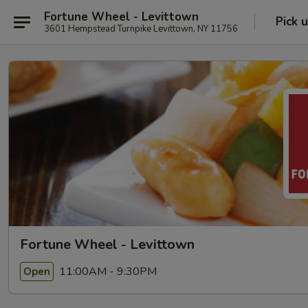
Fortune Wheel - Levittown
Pick 
3601 Hempstead Turnpike Levittown, NY 11756
Fortune Wheel - Levittown
11:00AM - 9:30PM
Open