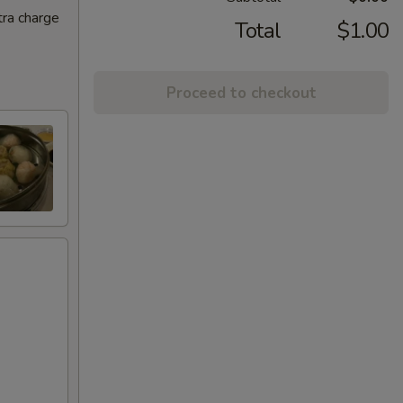
tra charge
Total
$1.00
Proceed to checkout