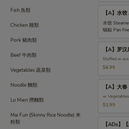
【A】
Fish 魚類
【A】水饺 / 锅
水
饺
水饺 Steame
Chicken 雞類
/
锅贴 Pan Fri
锅
Pork 豬肉類
贴
【A】
【A】罗汉腐皮卷 
Steamed/Pan
罗
Beef 牛肉類
Fried
汉
Stuffed w as
Pork
腐
$6.95
Vegetables 蔬菜類
Dumplings
皮
(6
卷
【A】
pcs)
Noodle 麵類
Buddhist
【A】大春 Eg
大
Rolls
春
w. Vegetables
Lo Mien 撈麵類
(Fried
Egg
$1.95
Veg
Roll
Roll
Mai Fun (Skinny Rice Noodle) 米
(1
【ADs】
in
粉類
pc)
【ADs】【點】
【點】
Chinese