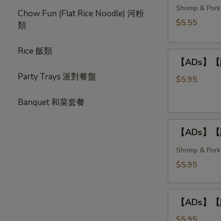
春
Shrimp & Pork
Style)
Chow Fun (Flat Rice Noodle) 河粉
卷
$5.55
類
Crispy
Spring
Rice 飯類
【ADs】
Rolls
【ADs】【點】
【點】
(3
Party Trays 派對餐盤
炸
pcs)
$5.95
蝦
Banquet 和菜套餐
球
Deep
【ADs】
Fried
【ADs】【點
【點】
Shrimp
蒸
Balls
Shrimp & Pork
燒
(3
$5.95
賣
pcs)
Steamed
【ADs】
Shumai
【ADs】【點】
【點】
(4
蝦
pcs)
$5.95