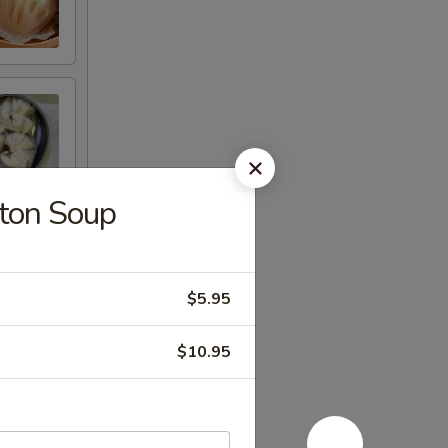
n Soup
$5.95
$10.95