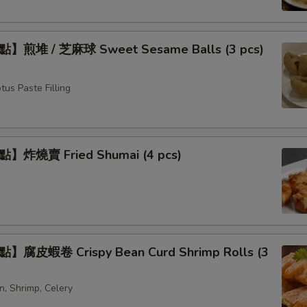
煎堆 / 芝麻球 Sweet Sesame Balls (3 pcs)
us Paste Filling
炸燒賣 Fried Shumai (4 pcs)
腐皮蝦卷 Crispy Bean Curd Shrimp Rolls (3
n, Shrimp, Celery