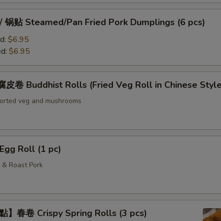
贴 Steamed/Pan Fried Pork Dumplings (6 pcs)
d:
$6.95
ed:
$6.95
Buddhist Rolls (Fried Veg Roll in Chinese Style
sorted veg and mushrooms
g Roll (1 pc)
 & Roast Pork
春卷 Crispy Spring Rolls (3 pcs)