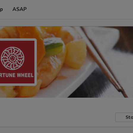
up
ASAP
Sto