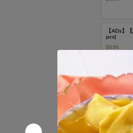
餃
Steamed
Shrimp
【ADs】
Dumpling
【ADs】【點】
【點】
(4
pcs)
蒸
pcs)
$5.95
叉
燒
包
【ADs】
Steamed
【ADs】【點
【點】
Roast
(3 pcs)
蒸
Pork
$5.95
鲜
Buns
竹
(3
卷
pcs)
【ADs】
Steamed
【ADs】【點
【點】
Bean
蒸
Curd
$5.95
鳳
Meat