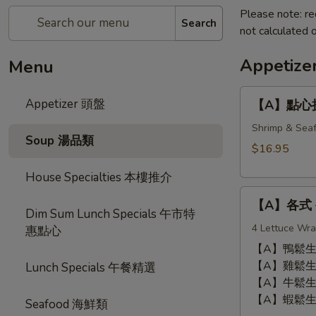
Please note: re
Search
not calculated o
Appetiz
Menu
【A】
Appetizer 頭盤
【A】點心拼盤 
點
心
Shrimp & Seaf
Soup 湯品類
拼
$16.95
盤
House Specialties 本樓推介
Dim
【A】
Sum
【A】各式 生
各
Combination
Dim Sum Lunch Specials 午市特
式
4 Lettuce Wra
(12
惠點心
生
pcs)
【A】鴨鬆生菜包 
菜
【A】雞鬆生菜包 
Lunch Specials 午餐精選
包
【A】牛鬆生菜包 
Lettuce
【A】蝦鬆生菜包 
Seafood 海鮮類
Wrap