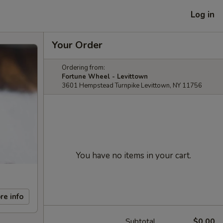
Log in
Your Order
Ordering from:
Fortune Wheel - Levittown
3601 Hempstead Turnpike Levittown, NY 11756
You have no items in your cart.
re info
Subtotal
$0.00