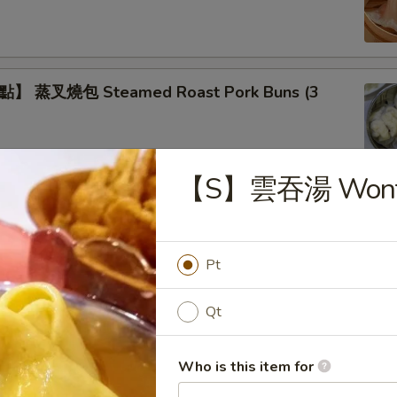
 蒸叉燒包 Steamed Roast Pork Buns (3
【S】雲吞湯 Wonto
】蒸鲜竹卷 Steamed Bean Curd Meat Rolls
Pt
Qt
】蒸鳳爪 Steamed Chicken Feet
Who is this item for