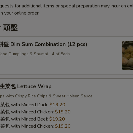
quests for additional items or special preparation may incur an ex
n your online order.
er 頭盤
Dim Sum Combination (12 pcs)
ood Dumplings & Shumai - 4 of Each
菜包 Lettuce Wrap
ps with Crispy Rice Chips & Sweet Hoisen Sauce
with Minced Duck:
$19.20
with Minced Chicken:
$19.20
with Minced Beef:
$19.20
with Minced Chicken:
$19.20