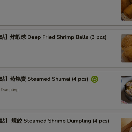
炸蝦球 Deep Fried Shrimp Balls (3 pcs)
】蒸燒賣 Steamed Shumai (4 pcs)
 Dumpling
 蝦餃 Steamed Shrimp Dumpling (4 pcs)