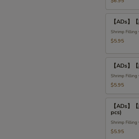
蝦
$6.95
卷
Crispy
【ADs】
【ADs】【點】
Bean
【點】
Curd
釀
Shrimp Fillin
Shrimp
茄
$5.95
Rolls
子
(3
Stuffed
pcs)
【ADs】
Eggplant
【ADs】【點】
【點】
(3
釀
Shrimp Fillin
pcs)
豆
$5.95
腐
Stuffed
【ADs】
Tofu
【ADs】【點】
【點】
pcs)
(3
釀
pcs)
Shrimp Fillin
青
椒
$5.95
Stuffed