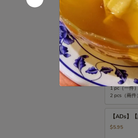
爪
Rolls
Steamed
(3
【ADs】
Chicken
pcs)
【ADs】【點
【點】
Feet
蒸
$5.95
小
排
骨
【ADs】
Steamed
【ADs】【點
【點】
Pork
珍
Dry Shrimp & M
Rib
珠
Tips
1 pc（一件）
糯
2 pcs（兩件
米
雞
【ADs】
Lotus
【ADs】【點
【點】
Wrapped
蒸
$5.95
Sticky
牛