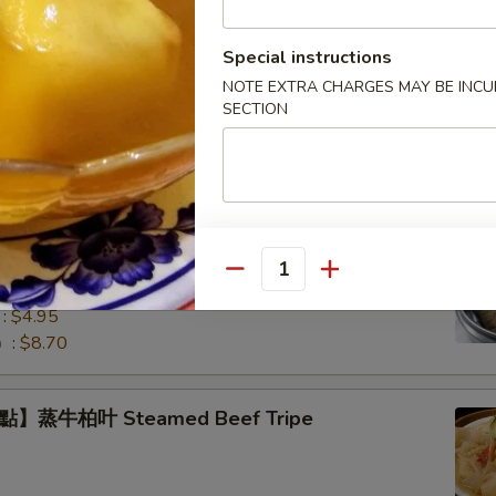
Special instructions
NOTE EXTRA CHARGES MAY BE INCUR
】蒸小排骨 Steamed Pork Rib Tips
SECTION
】珍珠糯米雞 Lotus Wrapped Sticky Rice
Quantity
eat Filling
:
$4.95
）:
$8.70
】蒸牛柏叶 Steamed Beef Tripe