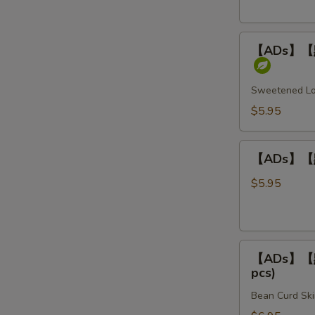
Rice
柏
叶
【ADs】
Steamed
【ADs】【點】
【點】
Beef
煎
Tripe
堆
Sweetened Lot
/
$5.95
芝
麻
【ADs】
球
【ADs】【點】
【點】
Sweet
炸
$5.95
Sesame
燒
Balls
賣
(3
Fried
pcs)
【ADs】
Shumai
【ADs】【點】
【點】
(4
pcs)
腐
pcs)
Bean Curd Ski
皮