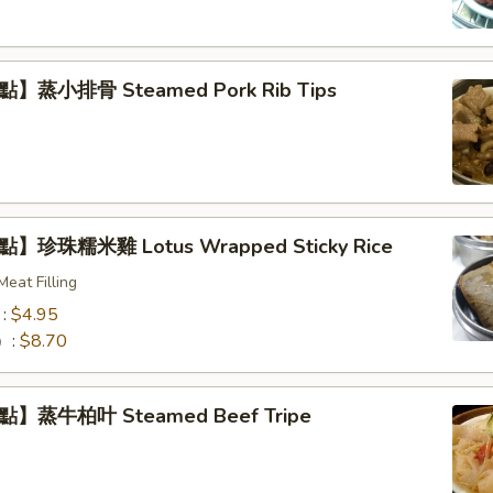
】蒸小排骨 Steamed Pork Rib Tips
】珍珠糯米雞 Lotus Wrapped Sticky Rice
eat Filling
:
$4.95
）:
$8.70
】蒸牛柏叶 Steamed Beef Tripe