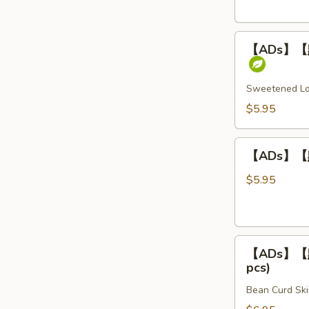
Rice
柏
叶
【ADs】
Steamed
【ADs】【點】
【點】
Beef
煎
Tripe
堆
Sweetened Lot
/
$5.95
芝
麻
【ADs】
球
【ADs】【點】
【點】
Sweet
炸
$5.95
Sesame
燒
Balls
賣
(3
Fried
pcs)
【ADs】
Shumai
【ADs】【點】
【點】
(4
pcs)
腐
pcs)
Bean Curd Ski
皮