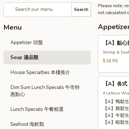
Please note: re
Search
not calculated o
Appetiz
Menu
【A】
Appetizer 頭盤
【A】點心拼盤 
點
心
Shrimp & Seaf
Soup 湯品類
拼
$16.95
盤
House Specialties 本樓推介
Dim
【A】
Sum
【A】各式 生
各
Combination
Dim Sum Lunch Specials 午市特
式
4 Lettuce Wra
(12
惠點心
生
pcs)
【A】鴨鬆生菜包 
菜
【A】雞鬆生菜包 
Lunch Specials 午餐精選
包
【A】牛鬆生菜包 
Lettuce
【A】蝦鬆生菜包 
Seafood 海鮮類
Wrap