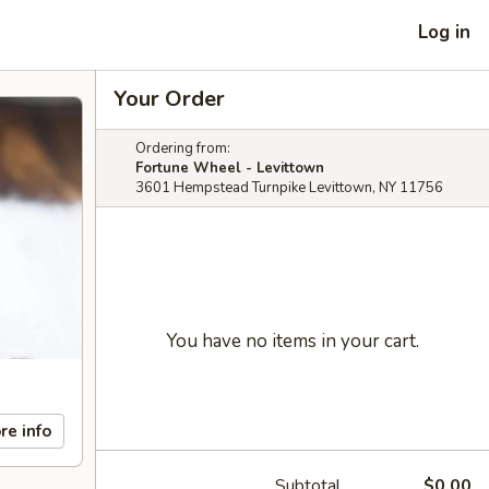
Log in
Your Order
Ordering from:
Fortune Wheel - Levittown
3601 Hempstead Turnpike Levittown, NY 11756
You have no items in your cart.
re info
Subtotal
$0.00