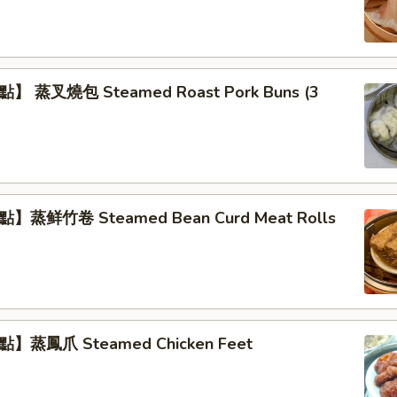
 蒸叉燒包 Steamed Roast Pork Buns (3
】蒸鲜竹卷 Steamed Bean Curd Meat Rolls
】蒸鳳爪 Steamed Chicken Feet