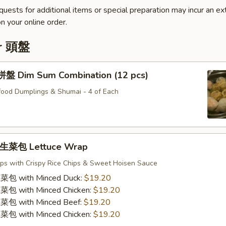
quests for additional items or special preparation may incur an ex
n your online order.
er 頭盤
Dim Sum Combination (12 pcs)
ood Dumplings & Shumai - 4 of Each
菜包 Lettuce Wrap
ps with Crispy Rice Chips & Sweet Hoisen Sauce
with Minced Duck:
$19.20
with Minced Chicken:
$19.20
with Minced Beef:
$19.20
with Minced Chicken:
$19.20