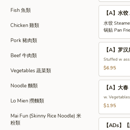
【A】
Fish 魚類
【A】水饺 / 锅
水
饺
水饺 Steame
Chicken 雞類
/
锅贴 Pan Fri
锅
Pork 豬肉類
贴
【A】
【A】罗汉腐皮卷 
Steamed/Pan
罗
Beef 牛肉類
Fried
汉
Stuffed w as
Pork
腐
$6.95
Vegetables 蔬菜類
Dumplings
皮
(6
卷
【A】
pcs)
Noodle 麵類
Buddhist
【A】大春 Eg
大
Rolls
春
w. Vegetables
Lo Mien 撈麵類
(Fried
Egg
$1.95
Veg
Roll
Roll
Mai Fun (Skinny Rice Noodle) 米
(1
【ADs】
in
粉類
pc)
【ADs】【點】
【點】
Chinese