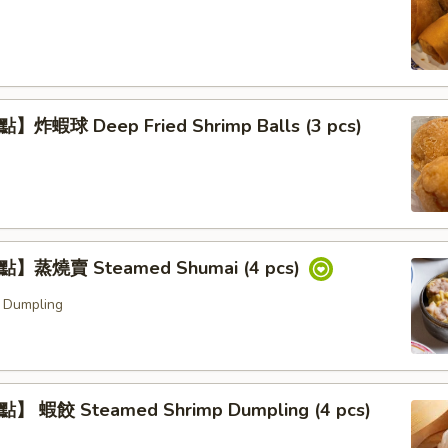
炸蝦球 Deep Fried Shrimp Balls (3 pcs)
】蒸燒賣 Steamed Shumai (4 pcs)
 Dumpling
 蝦餃 Steamed Shrimp Dumpling (4 pcs)