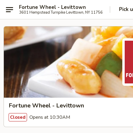
Fortune Wheel - Levittown
Pick 
3601 Hempstead Turnpike Levittown, NY 11756
Fortune Wheel - Levittown
Opens at 10:30AM
Closed