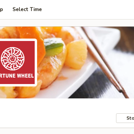
up
Select Time
Sto