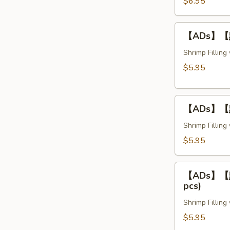
蝦
$6.95
卷
Crispy
【ADs】
【ADs】【點】
Bean
【點】
Curd
釀
Shrimp Fillin
Shrimp
茄
$5.95
Rolls
子
(3
Stuffed
pcs)
【ADs】
Eggplant
【ADs】【點】
【點】
(3
釀
Shrimp Fillin
pcs)
豆
$5.95
腐
Stuffed
【ADs】
Tofu
【ADs】【點】
【點】
pcs)
(3
釀
pcs)
Shrimp Fillin
青
椒
$5.95
Stuffed