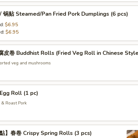
贴 Steamed/Pan Fried Pork Dumplings (6 pcs)
d:
$6.95
ed:
$6.95
Buddhist Rolls (Fried Veg Roll in Chinese Style
sorted veg and mushrooms
g Roll (1 pc)
 & Roast Pork
春卷 Crispy Spring Rolls (3 pcs)