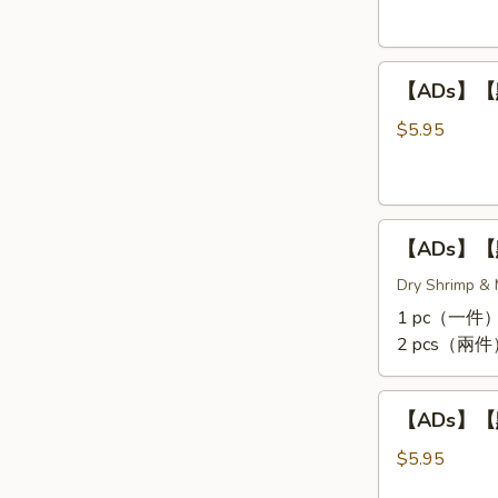
爪
Rolls
Steamed
(3
【ADs】
Chicken
pcs)
【ADs】【點
【點】
Feet
蒸
$5.95
小
排
骨
【ADs】
Steamed
【ADs】【點
【點】
Pork
珍
Dry Shrimp & M
Rib
珠
Tips
1 pc（一件）
糯
2 pcs（兩件
米
雞
【ADs】
Lotus
【ADs】【點
【點】
Wrapped
蒸
$5.95
Sticky
牛