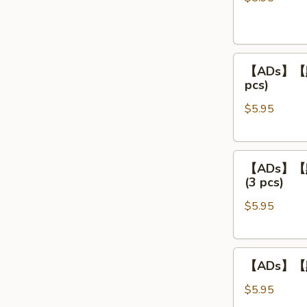
餃
Steamed
Shrimp
【ADs】
Dumpling
【ADs】【點】
【點】
(4
pcs)
蒸
pcs)
$5.95
叉
燒
包
【ADs】
Steamed
【ADs】【點
【點】
Roast
(3 pcs)
蒸
Pork
$5.95
鲜
Buns
竹
(3
卷
pcs)
【ADs】
Steamed
【ADs】【點
【點】
Bean
蒸
Curd
$5.95
鳳
Meat