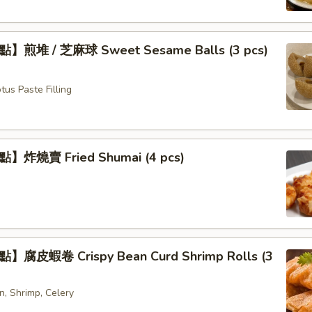
煎堆 / 芝麻球 Sweet Sesame Balls (3 pcs)
us Paste Filling
炸燒賣 Fried Shumai (4 pcs)
腐皮蝦卷 Crispy Bean Curd Shrimp Rolls (3
n, Shrimp, Celery