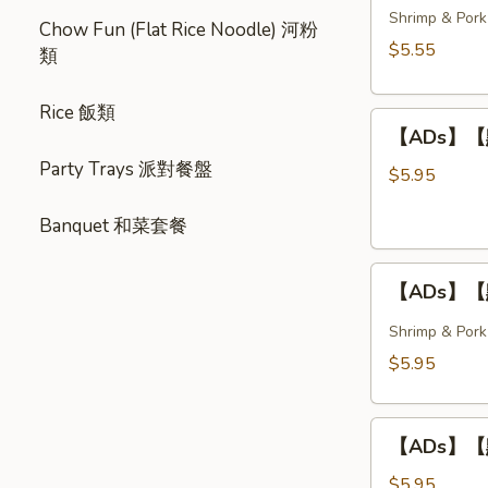
春
Shrimp & Pork
Style)
Chow Fun (Flat Rice Noodle) 河粉
卷
$5.55
類
Crispy
Spring
Rice 飯類
【ADs】
Rolls
【ADs】【點】
【點】
(3
Party Trays 派對餐盤
炸
pcs)
$5.95
蝦
Banquet 和菜套餐
球
Deep
【ADs】
Fried
【ADs】【點
【點】
Shrimp
蒸
Balls
Shrimp & Pork
燒
(3
$5.95
賣
pcs)
Steamed
【ADs】
Shumai
【ADs】【點】
【點】
(4
蝦
pcs)
$5.95