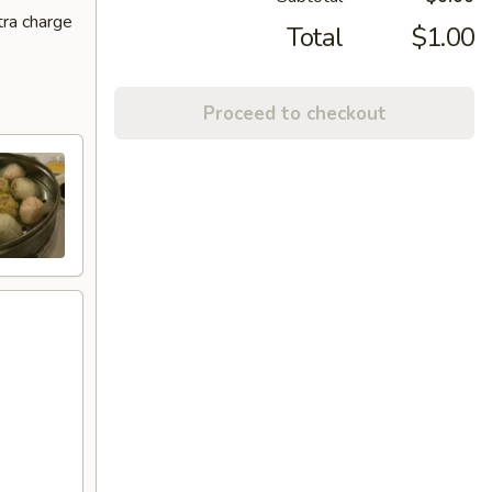
tra charge
Total
$1.00
Proceed to checkout