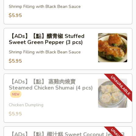
pcs)
釀
Shrimp Filling with Black Bean Sauce
豆
$5.95
腐
Stuffed
【ADs】
Tofu
【ADs】【點】釀青椒 Stuffed
【點】
Sweet Green Pepper (3 pcs)
(3
釀
pcs)
Shrimp Filling with Black Bean Sauce
青
椒
$5.95
Stuffed
Sweet
【ADs】
【ADs】【點】 蒸雞肉燒賣
Green
【點】
Steamed Chicken Shumai (4 pcs)
Pepper
蒸
(3
雞
pcs)
Chicken Dumpling
肉
燒
$5.95
賣
Steamed
【ADs】
【ADs】【點】椰汁糕 Sweet Coconut Jello (3
Chicken