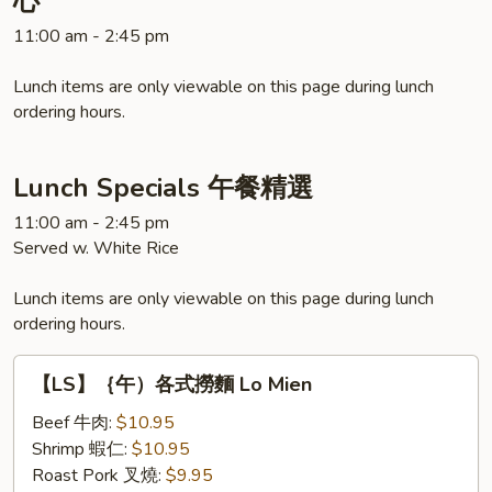
心
Fried
11:00 am - 2:45 pm
Tofu
with
Lunch items are only viewable on this page during lunch
Shrimp
ordering hours.
Filling
Lunch Specials 午餐精選
11:00 am - 2:45 pm
Served w. White Rice
Lunch items are only viewable on this page during lunch
ordering hours.
【LS】
【LS】｛午）各式撈麵 Lo Mien
｛午）
各
Beef 牛肉:
$10.95
式
Shrimp 蝦仁:
$10.95
撈
Roast Pork 叉燒:
$9.95