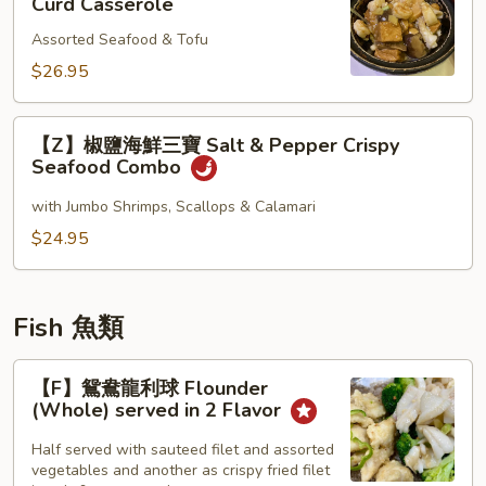
Curd Casserole
Fresh
鮮
Squid
Assorted Seafood & Tofu
豆
with
腐
$26.95
Ginger
煲
&
Seafood
【Z】
【Z】椒鹽海鮮三寶 Salt & Pepper Crispy
Scallions
Bean
椒
Seafood Combo
Curd
鹽
Casserole
海
with Jumbo Shrimps, Scallops & Calamari
鮮
$24.95
三
寶
Salt
Fish 魚類
&
Pepper
【F】
【F】鴛鴦龍利球 Flounder
Crispy
鴛
(Whole) served in 2 Flavor
Seafood
鴦
Combo
龍
Half served with sauteed filet and assorted
vegetables and another as crispy fried filet
利