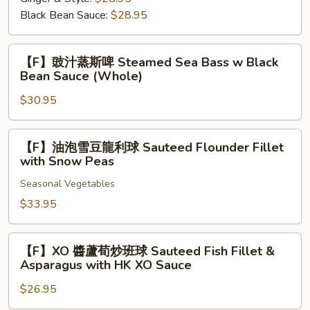
清
(Whole)
Black Bean Sauce:
$28.95
蒸
鯇
魚
【F】
【F】豉汁蒸斯啤 Steamed Sea Bass w Black
腩
豉
Bean Sauce (Whole)
Steamed
汁
Grass
$30.95
蒸
Carp
斯
Belly
啤
【F】
【F】油泡雪豆龍利球 Sauteed Flounder Fillet
Meat
Steamed
油
with Snow Peas
Sea
泡
Bass
Seasonal Vegetables
雪
w
豆
$33.95
Black
龍
Bean
利
【F】
【F】XO 醬蘆荀炒班球 Sauteed Fish Fillet &
Sauce
球
XO
Asparagus with HK XO Sauce
(Whole)
Sauteed
醬
Flounder
$26.95
蘆
Fillet
荀