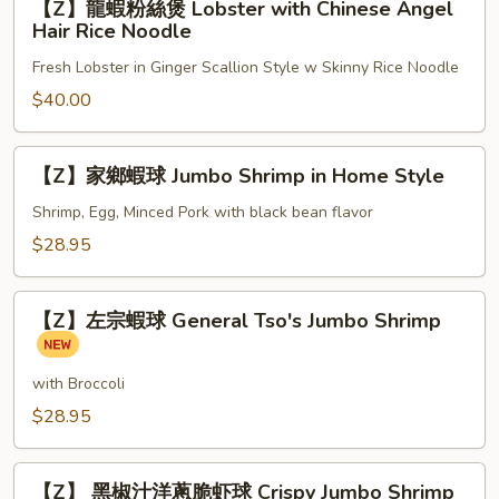
【Z】龍蝦粉絲煲 Lobster with Chinese Angel
Style
龍
Hair Rice Noodle
蝦
Fresh Lobster in Ginger Scallion Style w Skinny Rice Noodle
粉
絲
$40.00
煲
Lobster
【Z】
【Z】家鄉蝦球 Jumbo Shrimp in Home Style
with
家
Chinese
鄉
Shrimp, Egg, Minced Pork with black bean flavor
Angel
蝦
$28.95
Hair
球
Rice
Jumbo
【Z】
Noodle
Shrimp
【Z】左宗蝦球 General Tso's Jumbo Shrimp
左
in
宗
Home
蝦
with Broccoli
Style
球
$28.95
General
Tso's
【Z】
Jumbo
【Z】 黑椒汁洋蔥脆虾球 Crispy Jumbo Shrimp