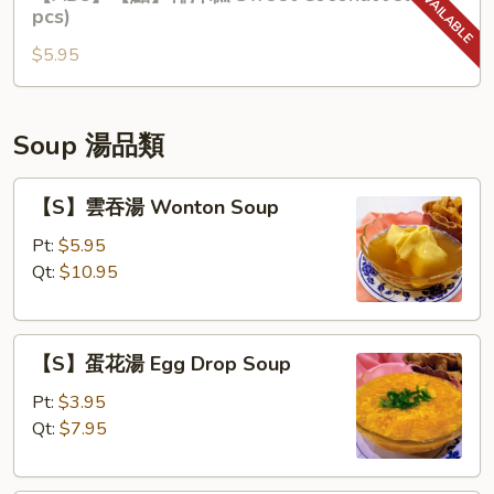
【點】
pcs)
Shumai
椰
(4
$5.95
汁
pcs)
糕
Sweet
Coconut
Soup 湯品類
Jello
(3
【S】
【S】雲吞湯 Wonton Soup
pcs)
雲
吞
Pt:
$5.95
湯
Qt:
$10.95
Wonton
Soup
【S】
【S】蛋花湯 Egg Drop Soup
蛋
花
Pt:
$3.95
湯
Qt:
$7.95
Egg
Drop