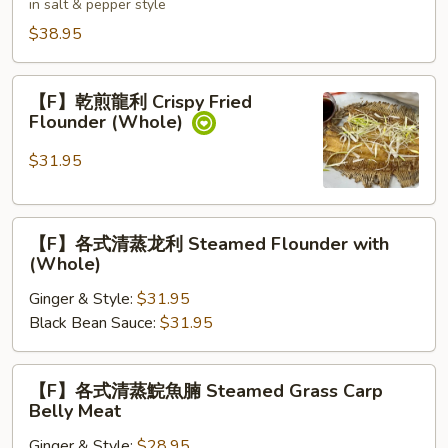
in salt & pepper style
球
$38.95
Flounder
(Whole)
served
【F】
【F】乾煎龍利 Crispy Fried
in
乾
Flounder (Whole)
2
煎
Flavor
龍
$31.95
利
Crispy
【F】
Fried
【F】各式清蒸龙利 Steamed Flounder with
各
Flounder
(Whole)
式
(Whole)
Ginger & Style:
$31.95
清
Black Bean Sauce:
$31.95
蒸
龙
利
【F】
【F】各式清蒸鯇魚腩 Steamed Grass Carp
Steamed
各
Belly Meat
Flounder
式
with
Ginger & Style:
$28.95