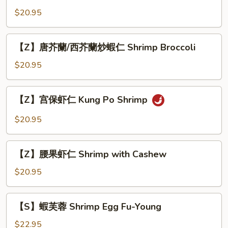
Lobster
炒
$20.95
Sauce
虾
仁
【Z】
【Z】唐芥蘭/西芥蘭炒蝦仁 Shrimp Broccoli
Sauteed
唐
Baby
芥
$20.95
Shrimp
蘭/
西
【Z】
【Z】宫保虾仁 Kung Po Shrimp
芥
宫
蘭
保
$20.95
炒
虾
蝦
仁
【Z】
仁
Kung
【Z】腰果虾仁 Shrimp with Cashew
腰
Shrimp
Po
果
$20.95
Broccoli
Shrimp
虾
仁
【S】
【S】蝦芙蓉 Shrimp Egg Fu-Young
Shrimp
蝦
with
芙
$22.95