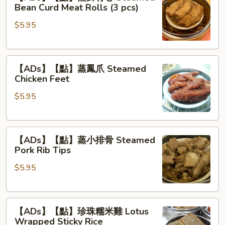
【點】
Roast
Bean Curd Meat Rolls (3 pcs)
蒸
Pork
$5.95
鲜
Buns
竹
(3
卷
pcs)
【ADs】
Steamed
【ADs】【點】蒸鳳爪 Steamed
【點】
Bean
Chicken Feet
蒸
Curd
$5.95
鳳
Meat
爪
Rolls
Steamed
(3
【ADs】
Chicken
pcs)
【ADs】【點】蒸小排骨 Steamed
【點】
Feet
Pork Rib Tips
蒸
$5.95
小
排
骨
【ADs】
Steamed
【ADs】【點】珍珠糯米雞 Lotus
【點】
Pork
Wrapped Sticky Rice