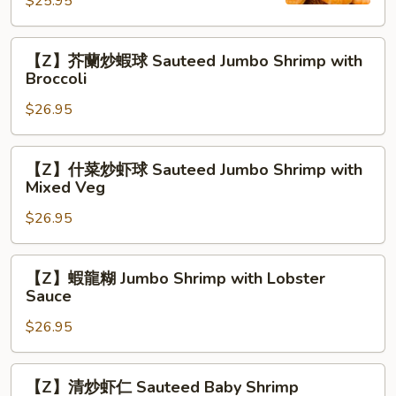
殼
$25.95
Jumbo
蝦
Shrimp
Salt
【Z】
【Z】芥蘭炒蝦球 Sauteed Jumbo Shrimp with
(Shell-
&
芥
Broccoli
less)
Pepper
蘭
Crispy
$26.95
炒
Shrimp
蝦
(w
球
【Z】
【Z】什菜炒虾球 Sauteed Jumbo Shrimp with
Shell)
Sauteed
什
Mixed Veg
Jumbo
菜
Shrimp
$26.95
炒
with
虾
Broccoli
球
【Z】
【Z】蝦龍糊 Jumbo Shrimp with Lobster
Sauteed
蝦
Sauce
Jumbo
龍
Shrimp
$26.95
糊
with
Jumbo
Mixed
Shrimp
【Z】
【Z】清炒虾仁 Sauteed Baby Shrimp
Veg
with
清