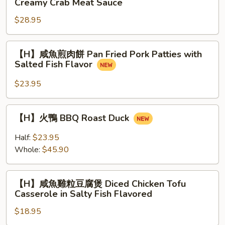
Creamy Crab Meat Sauce
Dried
肉
Bean
$28.95
扒
Curd
豆
Stick
苗
【H】
【H】咸魚煎肉餅 Pan Fried Pork Patties with
Pea
咸
Salted Fish Flavor
Shoots
魚
topped
煎
$23.95
with
肉
Creamy
餅
【H】
Crab
【H】火鴨 BBQ Roast Duck
Pan
火
Meat
Fried
鴨
Half:
$23.95
Sauce
Pork
BBQ
Whole:
$45.90
Patties
Roast
with
Duck
【H】
Salted
【H】咸魚雞粒豆腐煲 Diced Chicken Tofu
咸
Fish
Casserole in Salty Fish Flavored
魚
Flavor
$18.95
雞
粒