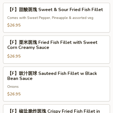
with
炒
【F】
【F】甜酸斑塊 Sweet & Sour Fried Fish Fillet
Snow
班
甜
Peas
球
酸
Comes with Sweet Pepper, Pineapple & assorted veg
Sauteed
斑
$26.95
Fish
塊
Fillet
Sweet
【F】
&
&
【F】栗米斑塊 Fried Fish Fillet with Sweet
栗
Corn Creamy Sauce
Asparagus
Sour
米
with
Fried
$26.95
斑
HK
Fish
塊
XO
Fillet
Fried
【F】
Sauce
【F】豉汁斑球 Sauteed Fish Fillet w Black
Fish
豉
Bean Sauce
Fillet
汁
with
Onions
斑
Sweet
球
$26.95
Corn
Sauteed
Creamy
Fish
【F】
【F】椒盐脆炸斑塊 Crispy Fried Fish Fillet in
Sauce
Fillet