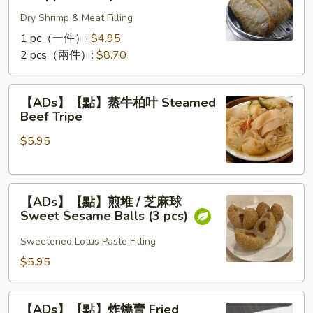
珍
Rib
Dry Shrimp & Meat Filling
珠
Tips
糯
1 pc（一件）:
$4.95
米
2 pcs（兩件）:
$8.70
雞
Lotus
【ADs】
【ADs】【點】蒸牛柏叶 Steamed
Wrapped
【點】
Beef Tripe
Sticky
蒸
Rice
$5.95
牛
柏
叶
【ADs】
Steamed
【ADs】【點】煎堆 / 芝麻球
【點】
Beef
Sweet Sesame Balls (3 pcs)
煎
Tripe
堆
Sweetened Lotus Paste Filling
/
$5.95
芝
麻
【ADs】
球
【ADs】【點】炸燒賣 Fried