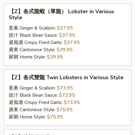
球
【Z】
Salad
【Z】各式龍蝦（單龍） Lobster in Various
各
Style
Walnut
式
with
姜蔥 Ginger & Scallion:
$37.95
龍
Jumbo
豉汁 Black Bean Sauce:
$37.95
蝦
Shrimp
避風塘 Crispy Fried Garlic:
$37.95
（單
廣東 Cantonese Style:
$39.95
龍）
家鄉 Home Style:
$39.95
Lobster
in
Various
【Z】
【Z】各式雙龍 Twin Lobsters in Various Style
Style
各
式
姜蔥 Ginger & Scallion:
$73.95
雙
豉汁 Black Bean Sauce:
$73.95
龍
避風塘 Crispy Fried Garlic:
$73.95
Twin
廣東 Cantonese Style:
$75.95
Lobsters
家鄉 Home Style:
$75.95
in
Various
【Z】