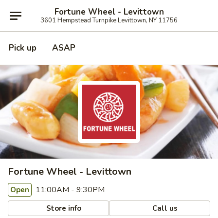
Fortune Wheel - Levittown
3601 Hempstead Turnpike Levittown, NY 11756
Pick up
ASAP
Fortune Wheel - Levittown
11:00AM - 9:30PM
Open
Store info
Call us