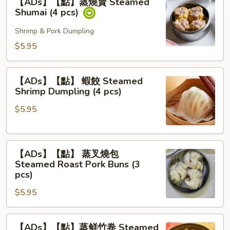
【ADs】【點】蒸燒賣 Steamed
【點】
Shrimp
Shumai (4 pcs)
蒸
Balls
燒
Shrimp & Pork Dumpling
(3
賣
pcs)
$5.95
Steamed
Shumai
【ADs】
(4
【ADs】【點】 蝦餃 Steamed
【點】
Shrimp Dumpling (4 pcs)
pcs)
蝦
$5.95
餃
Steamed
Shrimp
【ADs】
Dumpling
【ADs】【點】 蒸叉燒包
【點】
(4
Steamed Roast Pork Buns (3
蒸
pcs)
pcs)
叉
$5.95
燒
包
【ADs】
Steamed
【ADs】【點】蒸鲜竹卷 Steamed