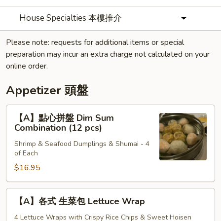
House Specialties 本樓推介
Please note: requests for additional items or special
preparation may incur an extra charge not calculated on your
online order.
Appetizer 頭盤
【A】
【A】點心拼盤 Dim Sum
點
Combination (12 pcs)
心
Shrimp & Seafood Dumplings & Shumai - 4
拼
of Each
盤
$16.95
Dim
Sum
Combination
【A】
【A】各式 生菜包 Lettuce Wrap
(12
各
pcs)
式
4 Lettuce Wraps with Crispy Rice Chips & Sweet Hoisen