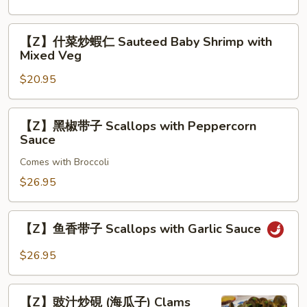
Cashew
蓉
Shrimp
【Z】
【Z】什菜炒蝦仁 Sauteed Baby Shrimp with
Egg
什
Mixed Veg
Fu-
菜
Young
$20.95
炒
蝦
仁
【Z】
【Z】黑椒带子 Scallops with Peppercorn
Sauteed
黑
Sauce
Baby
椒
Shrimp
Comes with Broccoli
带
with
子
$26.95
Mixed
Scallops
Veg
with
【Z】
【Z】鱼香带子 Scallops with Garlic Sauce
Peppercorn
鱼
Sauce
香
$26.95
带
子
【Z】
Scallops
【Z】豉汁炒硯 (海瓜子) Clams