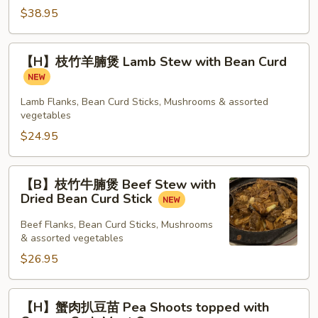
Steaks
片
$38.95
Sliced
Conch
【H】
【H】枝竹羊腩煲 Lamb Stew with Bean Curd
w
枝
Crispy
竹
Stuffed
羊
Lamb Flanks, Bean Curd Sticks, Mushrooms & assorted
Tofu
vegetables
腩
煲
$24.95
Lamb
Stew
【B】
【B】枝竹牛腩煲 Beef Stew with
with
枝
Dried Bean Curd Stick
Bean
竹
Curd
牛
Beef Flanks, Bean Curd Sticks, Mushrooms
& assorted vegetables
腩
煲
$26.95
Beef
Stew
【H】
【H】蟹肉扒豆苗 Pea Shoots topped with
with
蟹