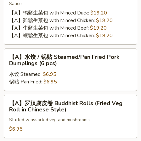
Sauce
生
菜
【A】鴨鬆生菜包 with Minced Duck:
$19.20
包
【A】雞鬆生菜包 with Minced Chicken:
$19.20
Lettuce
【A】牛鬆生菜包 with Minced Beef:
$19.20
Wrap
【A】蝦鬆生菜包 with Minced Chicken:
$19.20
【A】
【A】水饺 / 锅贴 Steamed/Pan Fried Pork
水
Dumplings (6 pcs)
饺
水饺 Steamed:
$6.95
/
锅贴 Pan Fried:
$6.95
锅
贴
Steamed/Pan
【A】
【A】罗汉腐皮卷 Buddhist Rolls (Fried Veg
Fried
罗
Roll in Chinese Style)
Pork
汉
Dumplings
Stuffed w assorted veg and mushrooms
腐
(6
皮
$6.95
pcs)
卷