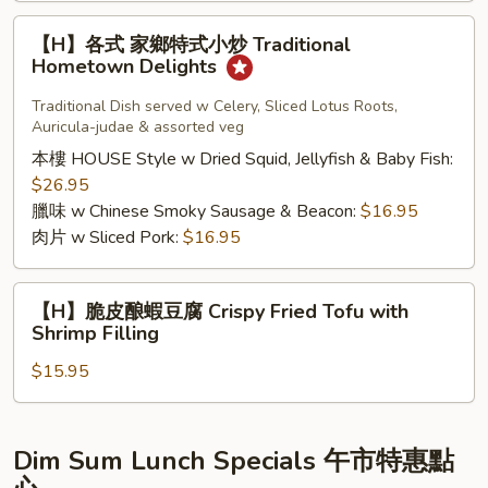
豆
【H】
【H】各式 家鄉特式小炒 Traditional
腐
各
Hometown Delights
煲
式
Diced
家
Traditional Dish served w Celery, Sliced Lotus Roots,
Auricula-judae & assorted veg
Chicken
鄉
Tofu
特
本樓 HOUSE Style w Dried Squid, Jellyfish & Baby Fish:
Casserole
式
$26.95
in
小
臘味 w Chinese Smoky Sausage & Beacon:
$16.95
Salty
炒
肉片 w Sliced Pork:
$16.95
Fish
Traditional
Flavored
Hometown
【H】
【H】脆皮酿蝦豆腐 Crispy Fried Tofu with
Delights
脆
Shrimp Filling
皮
$15.95
酿
蝦
豆
腐
Dim Sum Lunch Specials 午市特惠點
Crispy