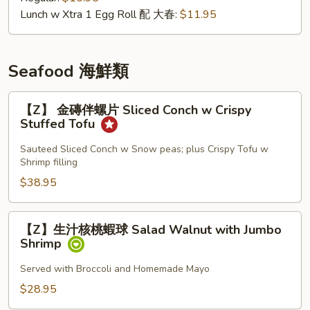
米
Lunch w Xtra 1 Egg Roll 配 大春:
$11.95
粉
Singapore
Rice
Noodle
Seafood 海鮮類
【Z】
【Z】 金磚伴螺片 Sliced Conch w Crispy
金
Stuffed Tofu
磚
伴
Sauteed Sliced Conch w Snow peas; plus Crispy Tofu w
Shrimp filling
螺
片
$38.95
Sliced
Conch
【Z】
【Z】生汁核桃蝦球 Salad Walnut with Jumbo
w
生
Shrimp
Crispy
汁
Stuffed
核
Served with Broccoli and Homemade Mayo
Tofu
桃
$28.95
蝦