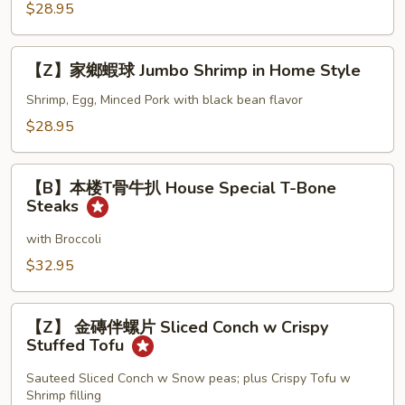
球
$28.95
Shrimp
General
Tso's
【Z】
Jumbo
【Z】家鄉蝦球 Jumbo Shrimp in Home Style
家
Shrimp
鄉
Shrimp, Egg, Minced Pork with black bean flavor
蝦
$28.95
球
Jumbo
【B】
Shrimp
【B】本楼T骨牛扒 House Special T-Bone
本
Steaks
in
楼
Home
T
with Broccoli
Style
骨
$32.95
牛
扒
【Z】
House
【Z】 金磚伴螺片 Sliced Conch w Crispy
金
Stuffed Tofu
Special
磚
T-
伴
Sauteed Sliced Conch w Snow peas; plus Crispy Tofu w
Bone
Shrimp filling
螺