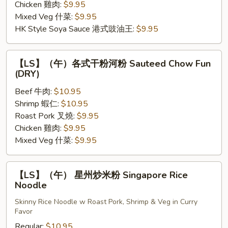
麵
Chicken 雞肉:
$9.95
Lo
Mixed Veg 什菜:
$9.95
Mien
HK Style Soya Sauce 港式豉油王:
$9.95
【LS】
【LS】（午）各式干粉河粉 Sauteed Chow Fun
（午）
(DRY)
各
Beef 牛肉:
$10.95
式
Shrimp 蝦仁:
$10.95
干
Roast Pork 叉燒:
$9.95
粉
Chicken 雞肉:
$9.95
河
Mixed Veg 什菜:
$9.95
粉
Sauteed
Chow
【LS】
【LS】（午） 星州炒米粉 Singapore Rice
Fun
（午）
Noodle
(DRY)
星
Skinny Rice Noodle w Roast Pork, Shrimp & Veg in Curry
州
Favor
炒
Regular:
$10.95