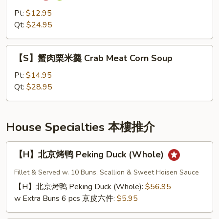
皇
Parsley
一
Pt:
$12.95
Soup
品
Qt:
$24.95
羹
House
【S】
【S】蟹肉栗米羹 Crab Meat Corn Soup
Special
蟹
Seafood
肉
Pt:
$14.95
Soup
栗
Qt:
$28.95
米
羹
Crab
House Specialties 本樓推介
Meat
Corn
【H】
【H】北京烤鸭 Peking Duck (Whole)
Soup
北
京
Fillet & Served w. 10 Buns, Scallion & Sweet Hoisen Sauce
烤
【H】北京烤鸭 Peking Duck (Whole):
$56.95
鸭
w Extra Buns 6 pcs 京皮六件:
$5.95
Peking
Duck