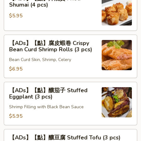
【點】
Shumai (4 pcs)
Sweet
炸
Sesame
$5.95
燒
Balls
賣
(3
Fried
pcs)
【ADs】
Shumai
【ADs】【點】腐皮蝦卷 Crispy
【點】
(4
Bean Curd Shrimp Rolls (3 pcs)
腐
pcs)
Bean Curd Skin, Shrimp, Celery
皮
蝦
$6.95
卷
Crispy
【ADs】
【ADs】【點】釀茄子 Stuffed
Bean
【點】
Eggplant (3 pcs)
Curd
釀
Shrimp
Shrimp Filling with Black Bean Sauce
茄
Rolls
子
$5.95
(3
Stuffed
pcs)
Eggplant
【ADs】
【ADs】【點】釀豆腐 Stuffed Tofu (3 pcs)
(3
【點】