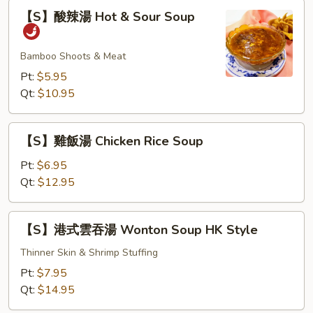
【S】
Soup
【S】酸辣湯 Hot & Sour Soup
酸
辣
湯
Bamboo Shoots & Meat
Hot
Pt:
$5.95
&
Qt:
$10.95
Sour
Soup
【S】
【S】雞飯湯 Chicken Rice Soup
雞
飯
Pt:
$6.95
湯
Qt:
$12.95
Chicken
Rice
【S】
【S】港式雲吞湯 Wonton Soup HK Style
Soup
港
式
Thinner Skin & Shrimp Stuffing
雲
Pt:
$7.95
吞
Qt:
$14.95
湯