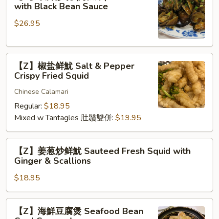
豉
with Black Bean Sauce
with
汁
Garlic
$26.95
炒
Sauce
硯
(海
【Z】
瓜
【Z】椒盐鲜魷 Salt & Pepper
椒
子)
Crispy Fried Squid
盐
Clams
Chinese Calamari
鲜
with
魷
Regular:
$18.95
Black
Salt
Mixed w Tantagles 肚鬚雙併:
$19.95
Bean
&
Sauce
Pepper
【Z】
【Z】姜葱炒鲜魷 Sauteed Fresh Squid with
Crispy
姜
Ginger & Scallions
Fried
葱
Squid
$18.95
炒
鲜
魷
【Z】
【Z】海鮮豆腐煲 Seafood Bean
Sauteed
海