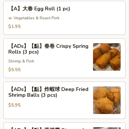
Buddhist
【A】
【A】大春 Egg Roll (1 pc)
Rolls
大
(Fried
春
w. Vegetables & Roast Pork
Veg
Egg
$1.95
Roll
Roll
in
(1
【ADs】
Chinese
pc)
【ADs】【點】春卷 Crispy Spring
【點】
Style)
Rolls (3 pcs)
春
Shrimp & Pork
卷
Crispy
$5.55
Spring
Rolls
【ADs】
【ADs】【點】炸蝦球 Deep Fried
(3
【點】
Shrimp Balls (3 pcs)
pcs)
炸
$5.95
蝦
球
Deep
【ADs】
Fried