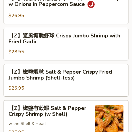
黑
w Onions in Peppercorn Sauce
Shrimp
椒
汁
$26.95
洋
蔥
【Z】
【Z】避風塘脆虾球 Crispy Jumbo Shrimp with
脆
避
Fried Garlic
虾
風
球
$28.95
塘
Crispy
脆
Jumbo
虾
【Z】
Shrimp
【Z】椒鹽蝦球 Salt & Pepper Crispy Fried
球
椒
Jumbo Shrimp (Shell-less)
w
Crispy
鹽
Onions
Jumbo
$26.95
蝦
in
Shrimp
球
Peppercorn
with
Salt
【Z】
Sauce
【Z】椒鹽有殼蝦 Salt & Pepper
Fried
&
椒
Crispy Shrimp (w Shell)
Garlic
Pepper
鹽
Crispy
w the Shell & Head
有
Fried