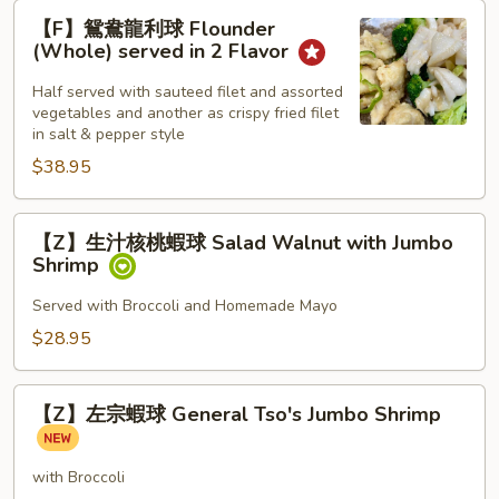
【F】
(Whole)
【F】鴛鴦龍利球 Flounder
鴛
(Whole) served in 2 Flavor
鴦
龍
Half served with sauteed filet and assorted
vegetables and another as crispy fried filet
利
in salt & pepper style
球
$38.95
Flounder
(Whole)
served
【Z】
【Z】生汁核桃蝦球 Salad Walnut with Jumbo
in
生
Shrimp
2
汁
Flavor
核
Served with Broccoli and Homemade Mayo
桃
$28.95
蝦
球
【Z】
Salad
【Z】左宗蝦球 General Tso's Jumbo Shrimp
左
Walnut
宗
with
蝦
with Broccoli
Jumbo